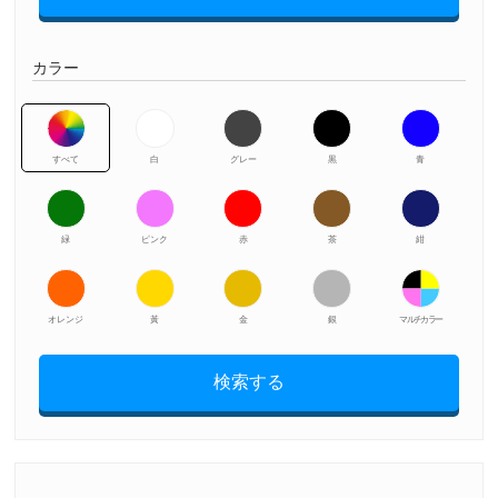
カラー
すべて
白
グレー
黒
青
緑
ピンク
赤
茶
紺
オレンジ
黃
金
銀
マルチカラー
検索する