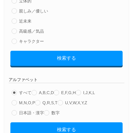
立体的
親しみ／優しい
近未来
高級感／気品
キャラクター
検索する
アルファベット
すべて
A,B,C,D
E,F,G,H
I,J,K,L
M,N,O,P
Q,R,S,T
U,V,W,X,Y,Z
日本語・漢字
数字
検索する