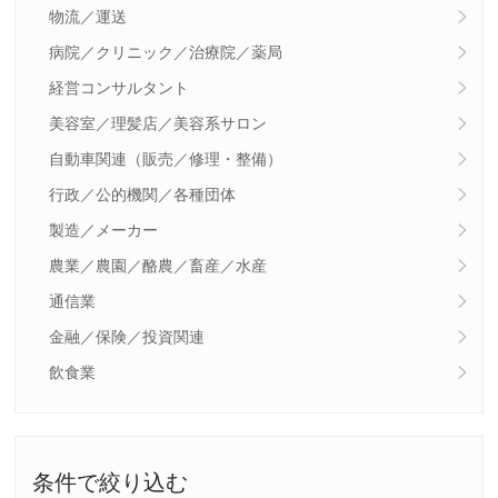
物流／運送
病院／クリニック／治療院／薬局
経営コンサルタント
美容室／理髪店／美容系サロン
自動車関連（販売／修理・整備）
行政／公的機関／各種団体
製造／メーカー
農業／農園／酪農／畜産／水産
通信業
金融／保険／投資関連
飲食業
条件で絞り込む