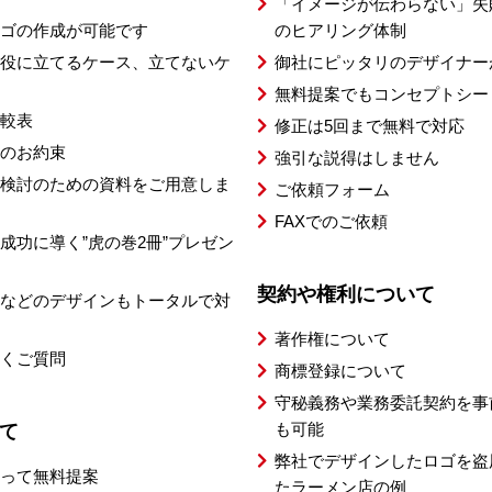
「イメージが伝わらない」失
ゴの作成が可能です
のヒアリング体制
役に立てるケース、立てないケ
御社にピッタリのデザイナー
無料提案でもコンセプトシー
較表
修正は5回まで無料で対応
のお約束
強引な説得はしません
検討のための資料をご用意しま
ご依頼フォーム
FAXでのご依頼
成功に導く”虎の巻2冊”プレゼン
契約や権利について
などのデザインもトータルで対
著作権について
くご質問
商標登録について
守秘義務や業務委託契約を事
も可能
て
弊社でデザインしたロゴを盗
って無料提案
たラーメン店の例