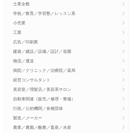
士業全般
学校／教育／学習塾／レッスン系
小売業
工業
広告／印刷業
建築／建設／設備／設計／造園
物流／運送
病院／クリニック／治療院／薬局
経営コンサルタント
美容室／理髪店／美容系サロン
自動車関連（販売／修理・整備）
行政／公的機関／各種団体
製造／メーカー
農業／農園／酪農／畜産／水産