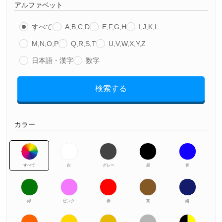
アルファベット
すべて
A,B,C,D
E,F,G,H
I,J,K,L
M,N,O,P
Q,R,S,T
U,V,W,X,Y,Z
日本語・漢字
数字
検索する
カラー
すべて
白
グレー
黒
青
緑
ピンク
赤
茶
紺