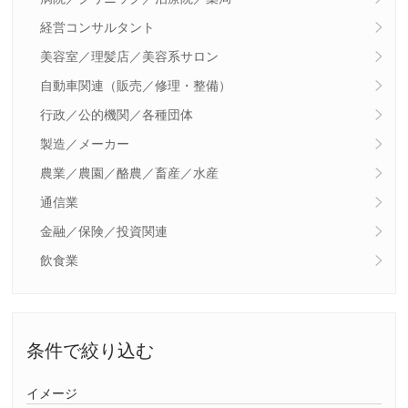
経営コンサルタント
美容室／理髪店／美容系サロン
自動車関連（販売／修理・整備）
行政／公的機関／各種団体
製造／メーカー
農業／農園／酪農／畜産／水産
通信業
金融／保険／投資関連
飲食業
条件で絞り込む
イメージ