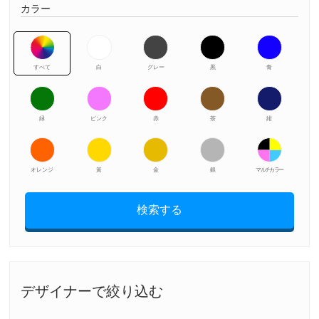
カラー
すべて
白
グレー
黒
青
緑
ピンク
赤
茶
紺
オレンジ
黃
金
銀
マルチカラー
検索する
デザイナーで絞り込む