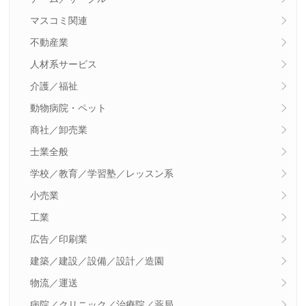
マスコミ関連
不動産業
人材系サービス
介護／福祉
動物病院・ペット
商社／卸売業
士業全般
学校／教育／学習塾／レッスン系
小売業
工業
広告／印刷業
建築／建設／設備／設計／造園
物流／運送
病院／クリニック／治療院／薬局