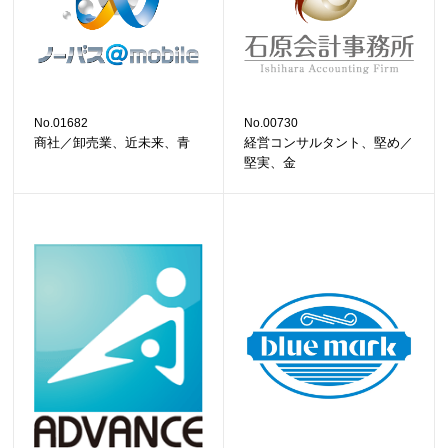
No.01682
No.00730
商社／卸売業、近未来、青
経営コンサルタント、堅め／
堅実、金