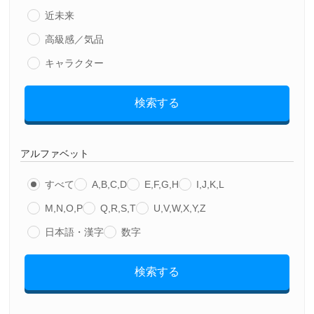
近未来
高級感／気品
キャラクター
検索する
アルファベット
すべて
A,B,C,D
E,F,G,H
I,J,K,L
M,N,O,P
Q,R,S,T
U,V,W,X,Y,Z
日本語・漢字
数字
検索する