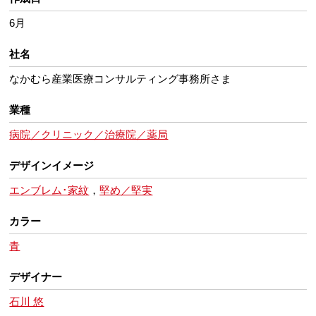
6月
社名
なかむら産業医療コンサルティング事務所さま
業種
病院／クリニック／治療院／薬局
デザインイメージ
エンブレム･家紋
，
堅め／堅実
カラー
青
デザイナー
石川 悠