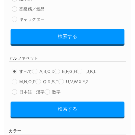
高級感／気品
キャラクター
検索する
アルファベット
すべて
A,B,C,D
E,F,G,H
I,J,K,L
M,N,O,P
Q,R,S,T
U,V,W,X,Y,Z
日本語・漢字
数字
検索する
カラー