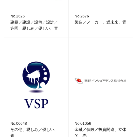
No.2626
No.2676
建築／建設／設備／設計／
製造／メーカー、近未来、青
造園、親しみ／優しい、青
No.00648
No.01056
その他、親しみ／優しい、
金融／保険／投資関連、立体
青
的、赤