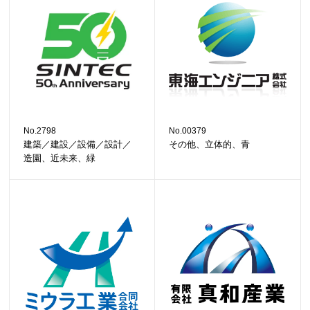
No.2798
No.00379
建築／建設／設備／設計／
その他、立体的、青
造園、近未来、緑