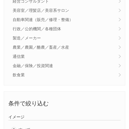
経営コンサルタント
美容室／理髪店／美容系サロン
自動車関連（販売／修理・整備）
行政／公的機関／各種団体
製造／メーカー
農業／農園／酪農／畜産／水産
通信業
金融／保険／投資関連
飲食業
条件で絞り込む
イメージ