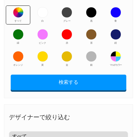
すべて
白
グレー
黒
青
緑
ピンク
赤
茶
紺
オレンジ
黃
金
銀
マルチカラー
検索する
デザイナーで絞り込む