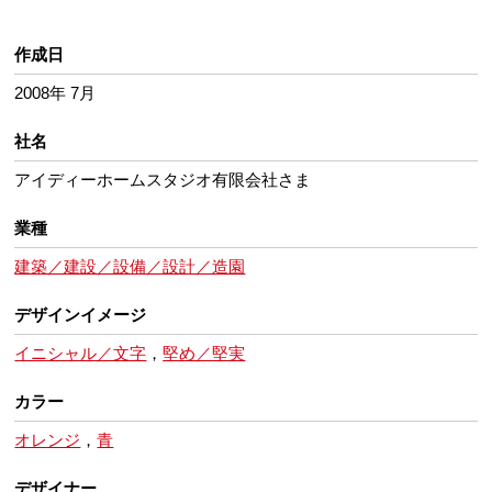
作成日
2008年 7月
社名
アイディーホームスタジオ有限会社さま
業種
建築／建設／設備／設計／造園
デザインイメージ
イニシャル／文字
，
堅め／堅実
カラー
オレンジ
，
青
デザイナー