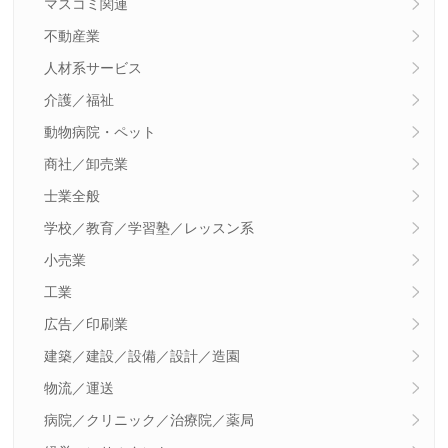
マスコミ関連
不動産業
人材系サービス
介護／福祉
動物病院・ペット
商社／卸売業
士業全般
学校／教育／学習塾／レッスン系
小売業
工業
広告／印刷業
建築／建設／設備／設計／造園
物流／運送
病院／クリニック／治療院／薬局