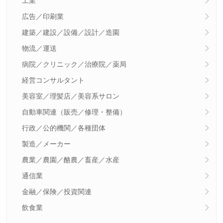
工業
広告／印刷業
建築／建設／設備／設計／造園
物流／運送
病院／クリニック／治療院／薬局
経営コンサルタント
美容室／理髪店／美容系サロン
自動車関連（販売／修理・整備）
行政／公的機関／各種団体
製造／メーカー
農業／農園／酪農／畜産／水産
通信業
金融／保険／投資関連
飲食業