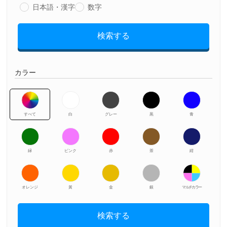
日本語・漢字
数字
検索する
カラー
すべて
白
グレー
黒
青
緑
ピンク
赤
茶
紺
オレンジ
黃
金
銀
マルチカラー
検索する