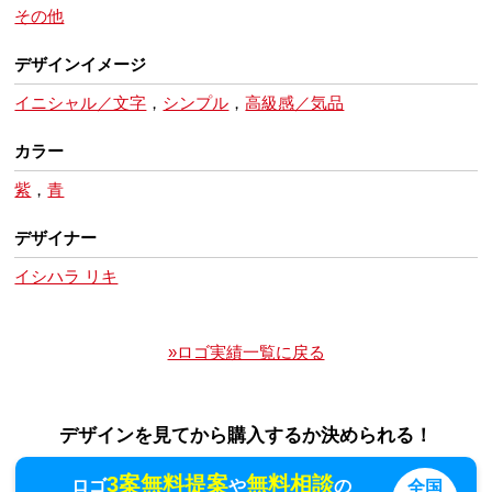
その他
デザインイメージ
イニシャル／文字
，
シンプル
，
高級感／気品
カラー
紫
，
青
デザイナー
イシハラ リキ
»ロゴ実績一覧に戻る
デザインを見てから購入するか決められる！
3案無料提案
無料相談
ロゴ
や
の
全国