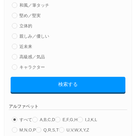
和風／筆タッチ
堅め／堅実
立体的
親しみ／優しい
近未来
高級感／気品
キャラクター
検索する
アルファベット
すべて
A,B,C,D
E,F,G,H
I,J,K,L
M,N,O,P
Q,R,S,T
U,V,W,X,Y,Z