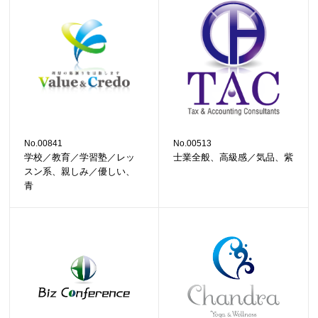
No.00841
No.00513
学校／教育／学習塾／レッ
士業全般、高級感／気品、紫
スン系、親しみ／優しい、
青