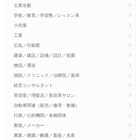
士業全般
学校／教育／学習塾／レッスン系
小売業
工業
広告／印刷業
建築／建設／設備／設計／造園
物流／運送
病院／クリニック／治療院／薬局
経営コンサルタント
美容室／理髪店／美容系サロン
自動車関連（販売／修理・整備）
行政／公的機関／各種団体
製造／メーカー
農業／農園／酪農／畜産／水産