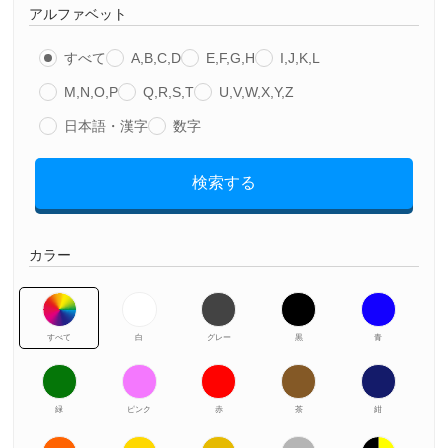
アルファベット
すべて
A,B,C,D
E,F,G,H
I,J,K,L
M,N,O,P
Q,R,S,T
U,V,W,X,Y,Z
日本語・漢字
数字
検索する
カラー
すべて
白
グレー
黒
青
緑
ピンク
赤
茶
紺