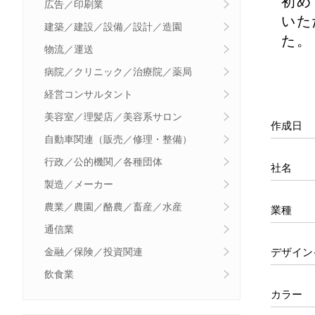
初め
広告／印刷業
いた
建築／建設／設備／設計／造園
た。
物流／運送
病院／クリニック／治療院／薬局
経営コンサルタント
美容室／理髪店／美容系サロン
作成日
自動車関連（販売／修理・整備）
行政／公的機関／各種団体
社名
製造／メーカー
農業／農園／酪農／畜産／水産
業種
通信業
デザイン
金融／保険／投資関連
飲食業
カラー