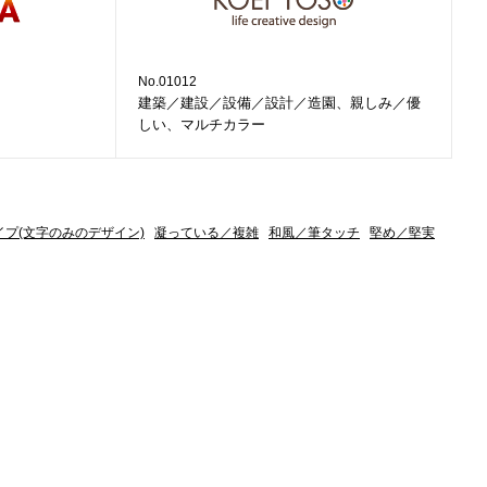
No.01012
建築／建設／設備／設計／造園、親しみ／優
しい、マルチカラー
イプ(文字のみのデザイン)
凝っている／複雑
和風／筆タッチ
堅め／堅実