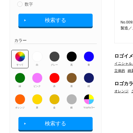
数字
検索する
No.009
製造／
カラー
ロゴイ
イニシャル
すべて
白
グレー
黒
青
立体的
綺
ロゴカ
緑
ピンク
赤
茶
紺
オレンジ
オレンジ
黃
金
銀
マルチカラー
検索する