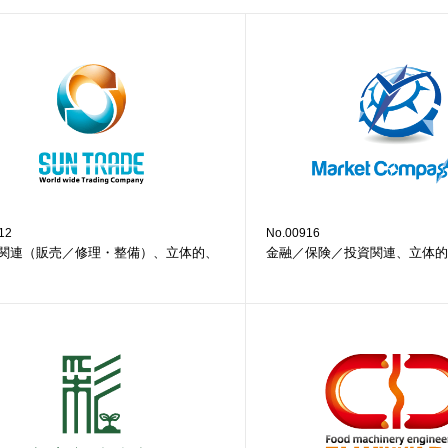
12
No.00916
関連（販売／修理・整備）、立体的、
金融／保険／投資関連、立体的