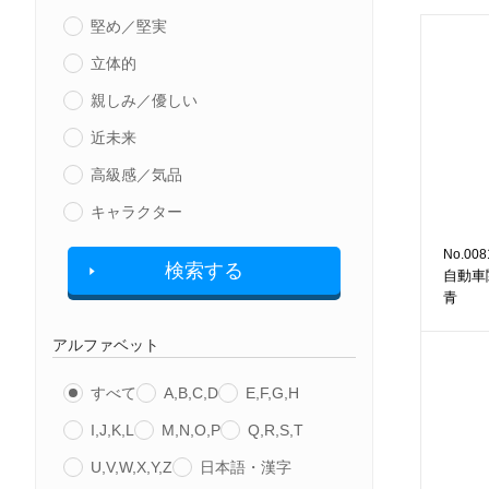
堅め／堅実
立体的
親しみ／優しい
近未来
高級感／気品
キャラクター
No.008
検索する
自動車
青
アルファベット
すべて
A,B,C,D
E,F,G,H
I,J,K,L
M,N,O,P
Q,R,S,T
U,V,W,X,Y,Z
日本語・漢字