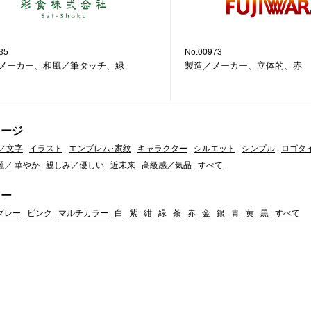
35
No.00973
メーカー、和風／筆タッチ、緑
製造／メーカー、立体的、赤
メージ
／文字
イラスト
エンブレム･家紋
キャラクター
シルエット
シンプル
ロゴタ
麗／ 華やか
親しみ／優しい
近未来
高級感／気品
すべて
ラー
グレー
ピンク
マルチカラー
白
紫
紺
緑
茶
赤
金
銀
青
黄
黒
すべて