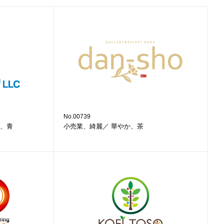
No.00739
、青
小売業、綺麗／ 華やか、茶