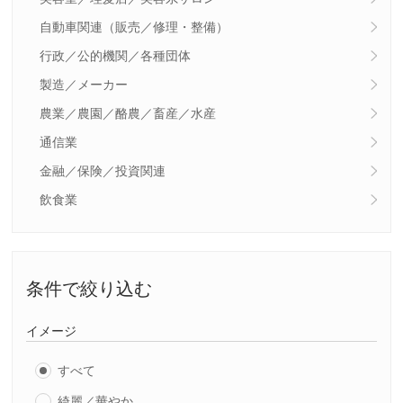
自動車関連（販売／修理・整備）
行政／公的機関／各種団体
製造／メーカー
農業／農園／酪農／畜産／水産
通信業
金融／保険／投資関連
飲食業
条件で絞り込む
イメージ
すべて
綺麗／華やか