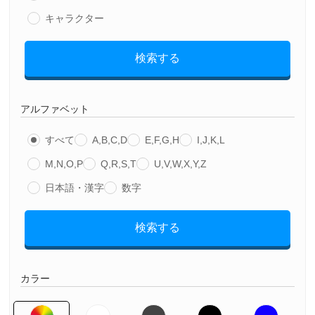
キャラクター
検索する
アルファベット
すべて
A,B,C,D
E,F,G,H
I,J,K,L
M,N,O,P
Q,R,S,T
U,V,W,X,Y,Z
日本語・漢字
数字
検索する
カラー