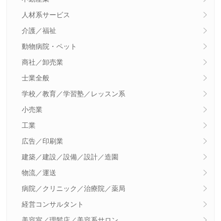
人材系サービス
介護／福祉
動物病院・ペット
商社／卸売業
士業全般
学校／教育／学習塾／レッスン系
小売業
工業
広告／印刷業
建築／建設／設備／設計／造園
物流／運送
病院／クリニック／治療院／薬局
経営コンサルタント
美容室／理髪店／美容系サロン