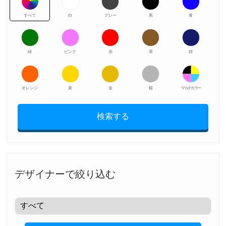
すべて
白
グレー
黒
青
緑
ピンク
赤
茶
紺
オレンジ
黃
金
銀
マルチカラー
検索する
デザイナーで絞り込む