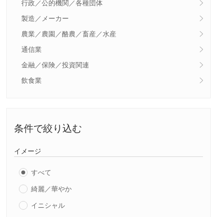
行政／公的機関／各種団体
製造／メーカー
農業／農園／酪農／畜産／水産
通信業
金融／保険／投資関連
飲食業
条件で絞り込む
イメージ
すべて
綺麗／華やか
イニシャル