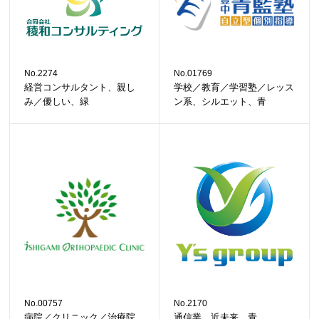
No.2274
No.01769
経営コンサルタント、親し
学校／教育／学習塾／レッス
み／優しい、緑
ン系、シルエット、青
No.00757
No.2170
病院／クリニック／治療院
通信業、近未来、青