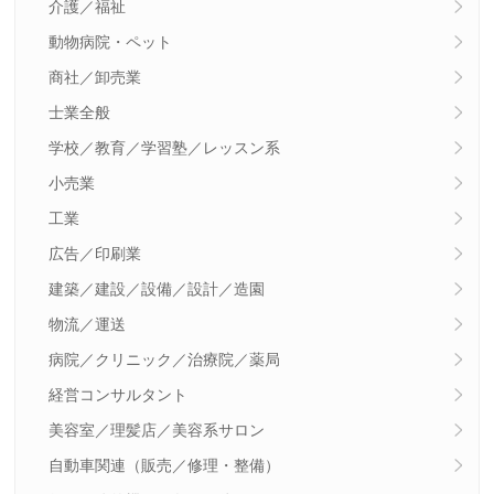
介護／福祉
動物病院・ペット
商社／卸売業
士業全般
学校／教育／学習塾／レッスン系
小売業
工業
広告／印刷業
建築／建設／設備／設計／造園
物流／運送
病院／クリニック／治療院／薬局
経営コンサルタント
美容室／理髪店／美容系サロン
自動車関連（販売／修理・整備）