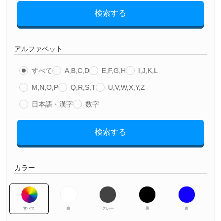
検索する
アルファベット
すべて
A,B,C,D
E,F,G,H
I,J,K,L
M,N,O,P
Q,R,S,T
U,V,W,X,Y,Z
日本語・漢字
数字
検索する
カラー
すべて
白
グレー
黒
青