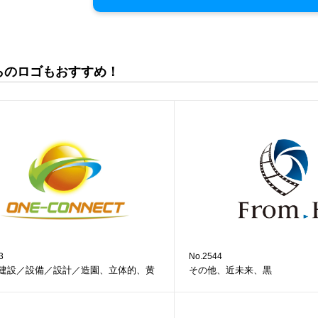
らのロゴもおすすめ！
3
No.2544
建設／設備／設計／造園、立体的、黄
その他、近未来、黒