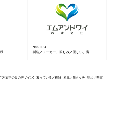
No.01134
緑
製造／メーカー、親しみ／優しい、青
イプ(文字のみのデザイン)
凝っている／複雑
和風／筆タッチ
堅め／堅実