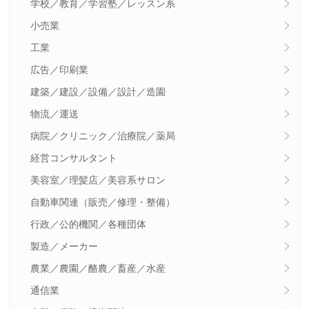
学校／教育／学習塾／レッスン系
小売業
工業
広告／印刷業
建築／建設／設備／設計／造園
物流／運送
病院／クリニック／治療院／薬局
経営コンサルタント
美容室／理髪店／美容系サロン
自動車関連（販売／修理・整備）
行政／公的機関／各種団体
製造／メーカー
農業／農園／酪農／畜産／水産
通信業