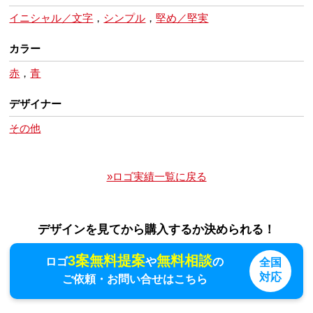
イニシャル／文字
，
シンプル
，
堅め／堅実
カラー
赤
，
青
デザイナー
その他
»ロゴ実績一覧に戻る
デザインを見てから購入するか決められる！
3案無料提案
無料相談
ロゴ
や
の
全国
対応
ご依頼・お問い合せはこちら