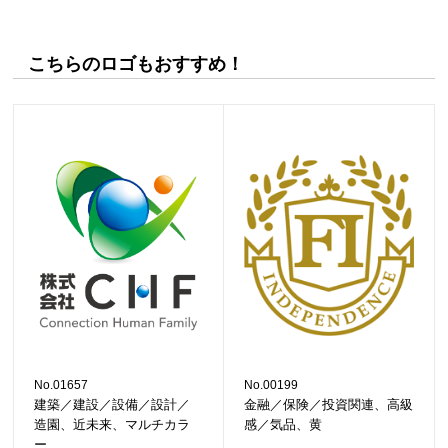
こちらのロゴもおすすめ！
No.01657
No.00199
建築／建設／設備／設計／
金融／保険／投資関連、高級
造園、近未来、マルチカラ
感／気品、黄
ー