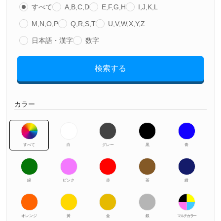
すべて
A,B,C,D
E,F,G,H
I,J,K,L
M,N,O,P
Q,R,S,T
U,V,W,X,Y,Z
日本語・漢字
数字
検索する
カラー
すべて
白
グレー
黒
青
緑
ピンク
赤
茶
紺
オレンジ
黃
金
銀
マルチカラー