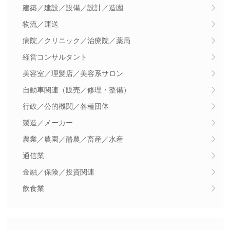
建築／建設／設備／設計／造園
物流／運送
病院／クリニック／治療院／薬局
経営コンサルタント
美容室／理髪店／美容系サロン
自動車関連（販売／修理・整備）
行政／公的機関／各種団体
製造／メーカー
農業／農園／酪農／畜産／水産
通信業
金融／保険／投資関連
飲食業