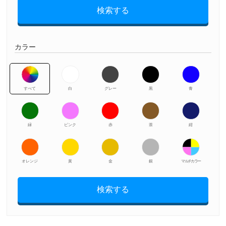
検索する
カラー
すべて
白
グレー
黒
青
緑
ピンク
赤
茶
紺
オレンジ
黃
金
銀
マルチカラー
検索する