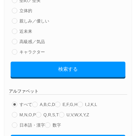
堅め／堅実
立体的
親しみ／優しい
近未来
高級感／気品
キャラクター
検索する
アルファベット
すべて
A,B,C,D
E,F,G,H
I,J,K,L
M,N,O,P
Q,R,S,T
U,V,W,X,Y,Z
日本語・漢字
数字