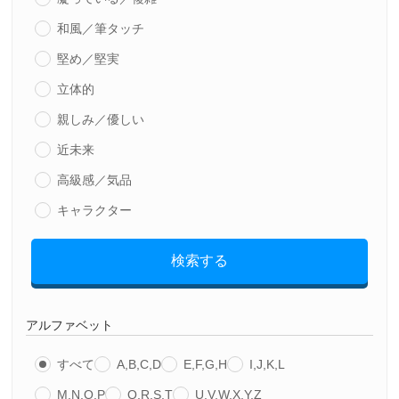
和風／筆タッチ
堅め／堅実
立体的
親しみ／優しい
近未来
高級感／気品
キャラクター
検索する
アルファベット
すべて
A,B,C,D
E,F,G,H
I,J,K,L
M,N,O,P
Q,R,S,T
U,V,W,X,Y,Z