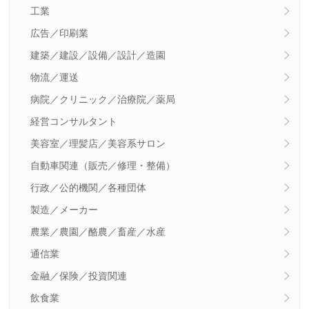
工業
広告／印刷業
建築／建設／設備／設計／造園
物流／運送
病院／クリニック／治療院／薬局
経営コンサルタント
美容室／理髪店／美容系サロン
自動車関連（販売／修理・整備）
行政／公的機関／各種団体
製造／メーカー
農業／農園／酪農／畜産／水産
通信業
金融／保険／投資関連
飲食業