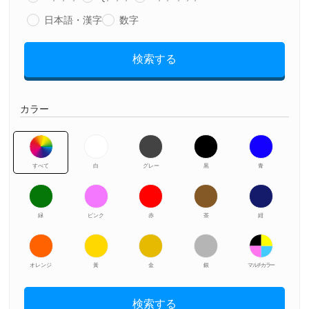
日本語・漢字
数字
検索する
カラー
すべて
白
グレー
黒
青
緑
ピンク
赤
茶
紺
オレンジ
黃
金
銀
マルチカラー
検索する