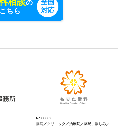
料相談
全国
の
対応
こちら
No.00662
病院／クリニック／治療院／薬局、親しみ／