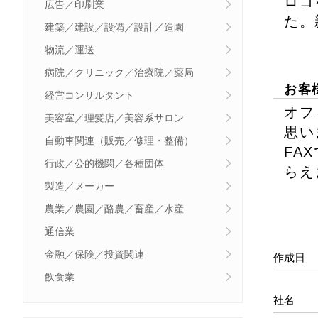
ロゴ
広告／印刷業
た。
建築／建設／設備／設計／造園
物流／運送
病院／クリニック／治療院／薬局
お客
経営コンサルタント
オフ
美容室／理髪店／美容系サロン
思い
自動車関連（販売／修理・整備）
FA
行政／公的機関／各種団体
らえ
製造／メーカー
農業／農園／酪農／畜産／水産
通信業
金融／保険／投資関連
作成日
飲食業
社名