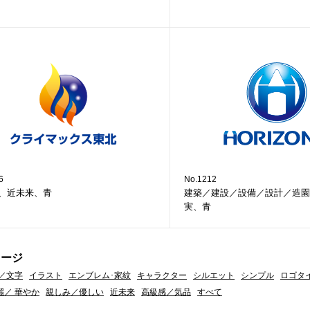
6
No.1212
、近未来、青
建築／建設／設備／設計／造園
実、青
メージ
／文字
イラスト
エンブレム･家紋
キャラクター
シルエット
シンプル
ロゴタ
麗／ 華やか
親しみ／優しい
近未来
高級感／気品
すべて