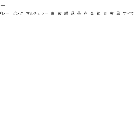
ラー
グレー
ピンク
マルチカラー
白
紫
紺
緑
茶
赤
金
銀
青
黄
黒
すべて