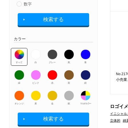
数字
検索する
カラー
すべて
白
グレー
黒
青
No.217
小売業
緑
ピンク
赤
茶
紺
オレンジ
黃
金
銀
マルチカラー
ロゴイ
イニシャル
検索する
立体的
綺