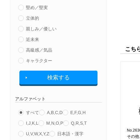
堅め／堅実
立体的
親しみ／優しい
近未来
こち
高級感／気品
キャラクター
検索する
アルファベット
すべて
A,B,C,D
E,F,G,H
I,J,K,L
M,N,O,P
Q,R,S,T
No.263
U,V,W,X,Y,Z
日本語・漢字
その他