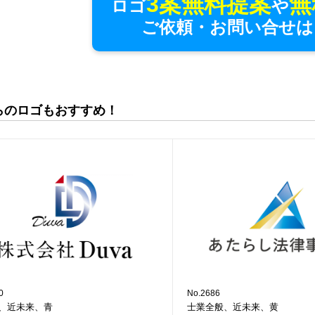
3案無料提案
無
ロゴ
や
ご依頼・お問い合せは
らのロゴもおすすめ！
0
No.2686
、近未来、青
士業全般、近未来、黄