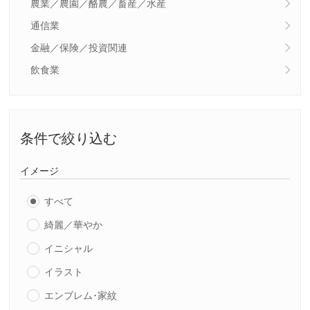
農業／農園／酪農／畜産／水産
通信業
金融／保険／投資関連
飲食業
条件で絞り込む
イメージ
すべて
綺麗／華やか
イニシャル
イラスト
エンブレム･家紋