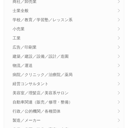
商社／卸売業
士業全般
学校／教育／学習塾／レッスン系
小売業
工業
広告／印刷業
建築／建設／設備／設計／造園
物流／運送
病院／クリニック／治療院／薬局
経営コンサルタント
美容室／理髪店／美容系サロン
自動車関連（販売／修理・整備）
行政／公的機関／各種団体
製造／メーカー