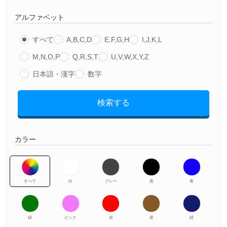
アルファベット
すべて
A,B,C,D
E,F,G,H
I,J,K,L
M,N,O,P
Q,R,S,T
U,V,W,X,Y,Z
日本語・漢字
数字
検索する
カラー
すべて
白
グレー
黒
青
緑
ピンク
赤
茶
紺