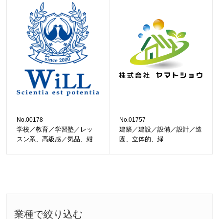
No.00178
No.01757
学校／教育／学習塾／レッ
建築／建設／設備／設計／造
スン系、高級感／気品、紺
園、立体的、緑
業種で絞り込む