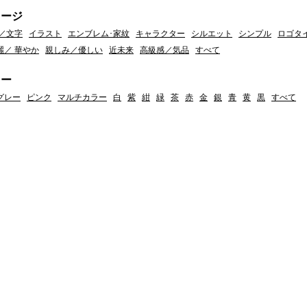
メージ
／文字
イラスト
エンブレム･家紋
キャラクター
シルエット
シンプル
ロゴタ
麗／ 華やか
親しみ／優しい
近未来
高級感／気品
すべて
ラー
グレー
ピンク
マルチカラー
白
紫
紺
緑
茶
赤
金
銀
青
黄
黒
すべて