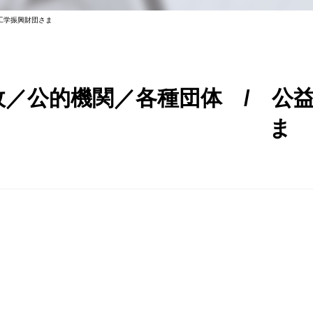
工学振興財団さま
政／公的機関／各種団体 / 公
ま