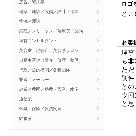
広告／印刷業
ロゴ
建築／建設／設備／設計／造園
どこ
物流／運送
病院／クリニック／治療院／薬局
経営コンサルタント
お客
美容室／理髪店／美容系サロン
理事
も非
自動車関連（販売／修理・整備）
ただ
行政／公的機関／各種団体
別件
製造／メーカー
との
農業／農園／酪農／畜産／水産
今回
通信業
と思
金融／保険／投資関連
飲食業