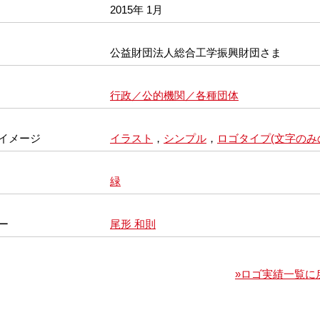
2015年 1月
公益財団法人総合工学振興財団さま
行政／公的機関／各種団体
イメージ
イラスト
，
シンプル
，
ロゴタイプ(文字のみ
緑
ー
尾形 和則
»ロゴ実績一覧に