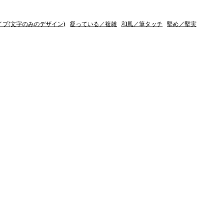
イプ(文字のみのデザイン)
凝っている／複雑
和風／筆タッチ
堅め／堅実