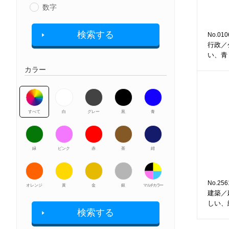
数字
検索する
No.010
行政／
い、青
カラー
すべて
白
グレー
黒
青
緑
ピンク
赤
茶
紺
No.256
オレンジ
黃
金
銀
マルチカラー
建築／
しい、
検索する