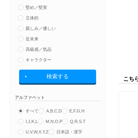
堅め／堅実
立体的
親しみ／優しい
近未来
高級感／気品
キャラクター
検索する
こち
アルファベット
すべて
A,B,C,D
E,F,G,H
I,J,K,L
M,N,O,P
Q,R,S,T
U,V,W,X,Y,Z
日本語・漢字