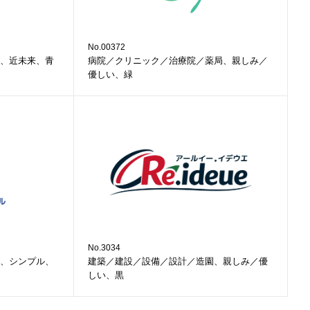
No.00372
、近未来、青
病院／クリニック／治療院／薬局、親しみ／
優しい、緑
No.3034
、シンプル、
建築／建設／設備／設計／造園、親しみ／優
しい、黒