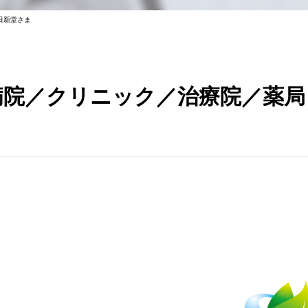
日新堂さま
病院／クリニック／治療院／薬局