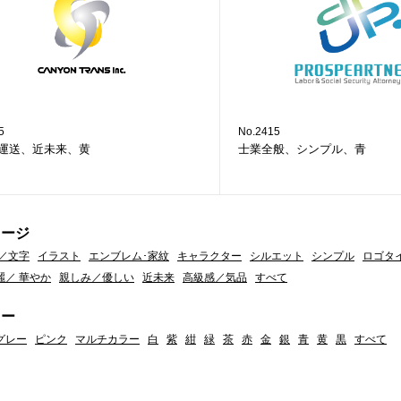
5
No.2415
運送、近未来、黄
士業全般、シンプル、青
メージ
／文字
イラスト
エンブレム･家紋
キャラクター
シルエット
シンプル
ロゴタ
麗／ 華やか
親しみ／優しい
近未来
高級感／気品
すべて
ラー
グレー
ピンク
マルチカラー
白
紫
紺
緑
茶
赤
金
銀
青
黄
黒
すべて