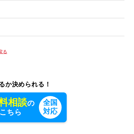
戻る
るか決められる！
料相談
全国
の
対応
こちら