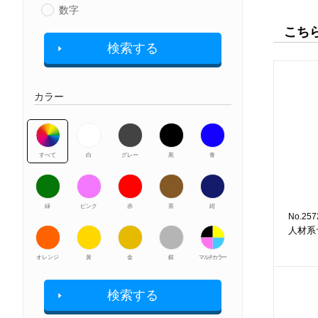
数字
こち
検索する
カラー
すべて
白
グレー
黒
青
緑
ピンク
赤
茶
紺
No.257
人材系
オレンジ
黃
金
銀
マルチカラー
検索する