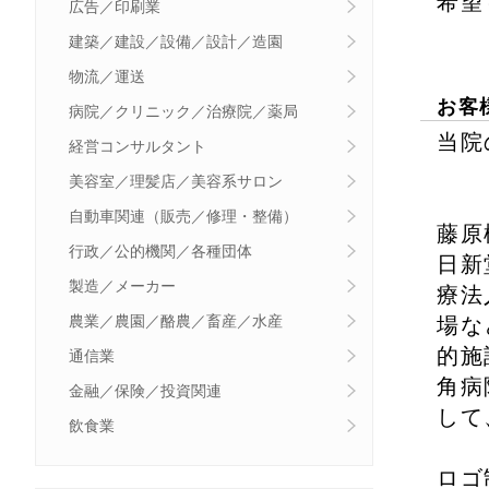
希望
広告／印刷業
建築／建設／設備／設計／造園
物流／運送
お客
病院／クリニック／治療院／薬局
当院
経営コンサルタント
美容室／理髪店／美容系サロン
自動車関連（販売／修理・整備）
藤原
行政／公的機関／各種団体
日新
製造／メーカー
療法
農業／農園／酪農／畜産／水産
場な
的施
通信業
角病
金融／保険／投資関連
して
飲食業
ロゴ