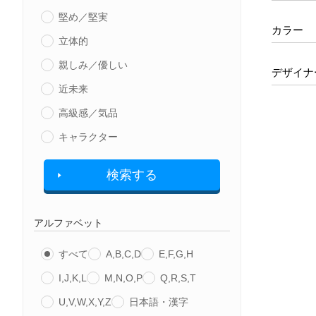
堅め／堅実
カラー
立体的
親しみ／優しい
デザイナ
近未来
高級感／気品
キャラクター
検索する
アルファベット
すべて
A,B,C,D
E,F,G,H
I,J,K,L
M,N,O,P
Q,R,S,T
U,V,W,X,Y,Z
日本語・漢字