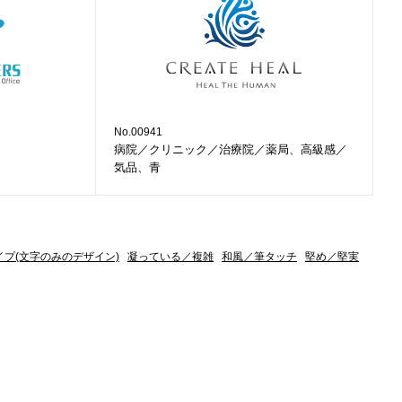
No.00941
病院／クリニック／治療院／薬局、高級感／
気品、青
イプ(文字のみのデザイン)
凝っている／複雑
和風／筆タッチ
堅め／堅実