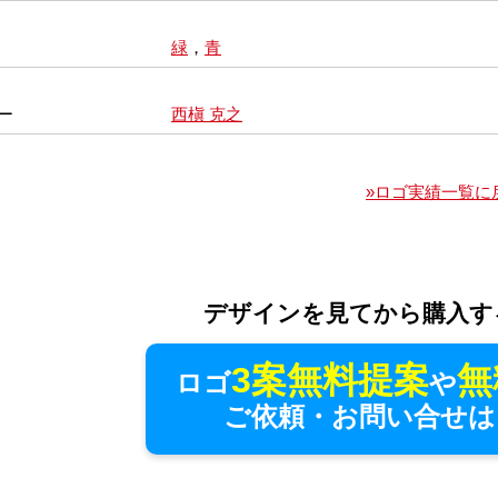
緑
，
青
ー
西槇 克之
»ロゴ実績一覧に
デザインを見てから購入す
3案無料提案
無
ロゴ
や
ご依頼・お問い合せは