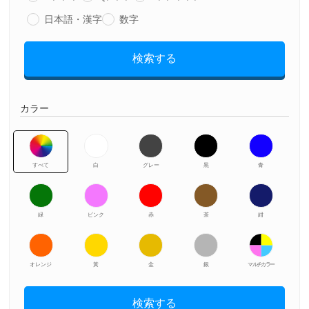
日本語・漢字
数字
検索する
カラー
すべて
白
グレー
黒
青
緑
ピンク
赤
茶
紺
オレンジ
黃
金
銀
マルチカラー
検索する