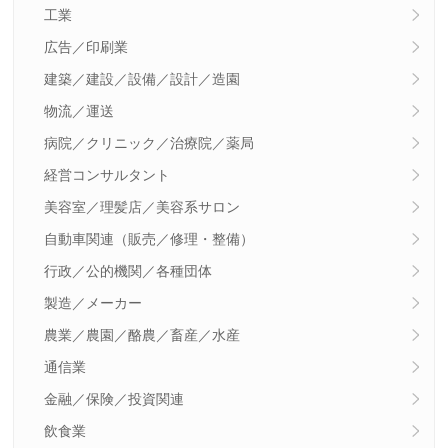
工業
広告／印刷業
建築／建設／設備／設計／造園
物流／運送
病院／クリニック／治療院／薬局
経営コンサルタント
美容室／理髪店／美容系サロン
自動車関連（販売／修理・整備）
行政／公的機関／各種団体
製造／メーカー
農業／農園／酪農／畜産／水産
通信業
金融／保険／投資関連
飲食業