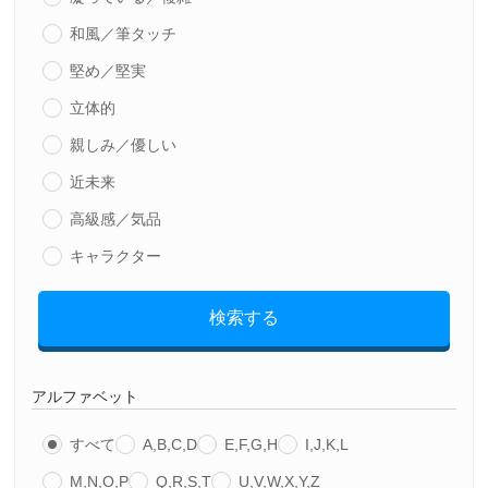
和風／筆タッチ
堅め／堅実
立体的
親しみ／優しい
近未来
高級感／気品
キャラクター
検索する
アルファベット
すべて
A,B,C,D
E,F,G,H
I,J,K,L
M,N,O,P
Q,R,S,T
U,V,W,X,Y,Z