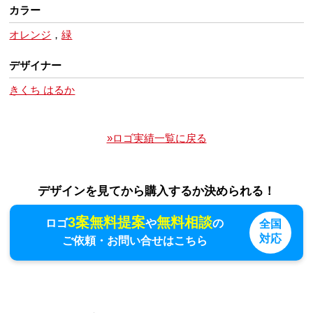
カラー
オレンジ
，
緑
デザイナー
きくち はるか
»ロゴ実績一覧に戻る
デザインを見てから購入するか決められる！
3案無料提案
無料相談
ロゴ
や
の
全国
対応
ご依頼・お問い合せはこちら