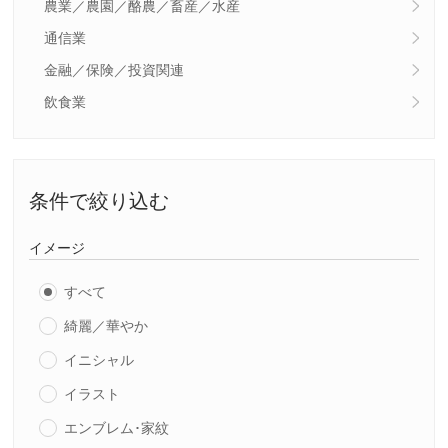
農業／農園／酪農／畜産／水産
通信業
金融／保険／投資関連
飲食業
条件で絞り込む
イメージ
すべて
綺麗／華やか
イニシャル
イラスト
エンブレム･家紋