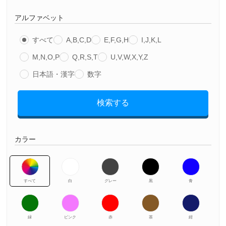
アルファベット
すべて
A,B,C,D
E,F,G,H
I,J,K,L
M,N,O,P
Q,R,S,T
U,V,W,X,Y,Z
日本語・漢字
数字
検索する
カラー
すべて
白
グレー
黒
青
緑
ピンク
赤
茶
紺