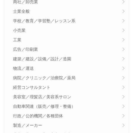
商社／卸売業
士業全般
学校／教育／学習塾／レッスン系
小売業
工業
広告／印刷業
建築／建設／設備／設計／造園
物流／運送
病院／クリニック／治療院／薬局
経営コンサルタント
美容室／理髪店／美容系サロン
自動車関連（販売／修理・整備）
行政／公的機関／各種団体
製造／メーカー