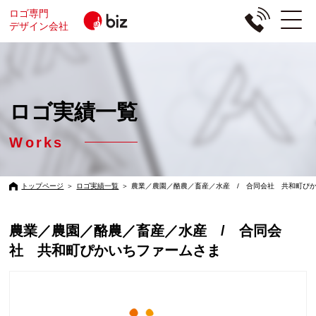
ロゴ専門
デザイン会社
ロゴ実績一覧
Works
トップページ
＞
ロゴ実績一覧
＞
農業／農園／酪農／畜産／水産 / 合同会社 共和町ぴ
農業／農園／酪農／畜産／水産 / 合同会
社 共和町ぴかいちファームさま