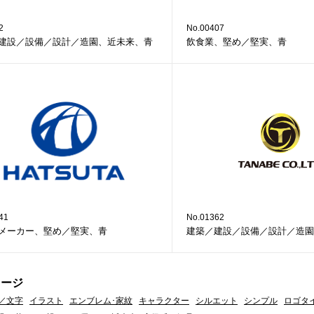
2
No.00407
建設／設備／設計／造園、近未来、青
飲食業、堅め／堅実、青
41
No.01362
メーカー、堅め／堅実、青
建築／建設／設備／設計／造園
メージ
／文字
イラスト
エンブレム･家紋
キャラクター
シルエット
シンプル
ロゴタ