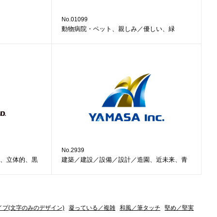
No.01099
動物病院・ペット、親しみ／優しい、緑
No.2939
、立体的、黒
建築／建設／設備／設計／造園、近未来、青
イプ(文字のみのデザイン)
凝っている／複雑
和風／筆タッチ
堅め／堅実