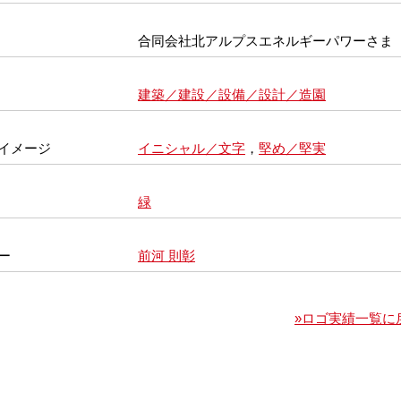
合同会社北アルプスエネルギーパワーさま
建築／建設／設備／設計／造園
イメージ
イニシャル／文字
，
堅め／堅実
緑
ー
前河 則彰
»ロゴ実績一覧に