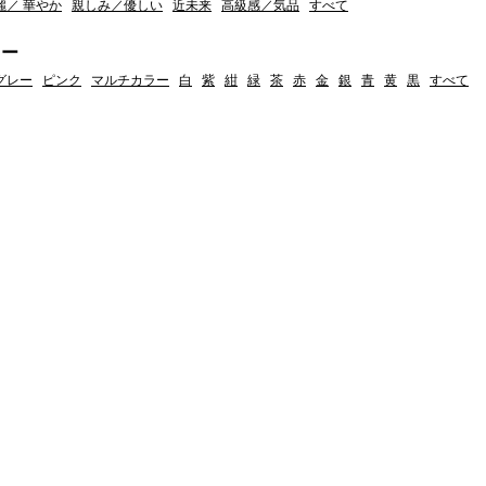
麗／ 華やか
親しみ／優しい
近未来
高級感／気品
すべて
ラー
グレー
ピンク
マルチカラー
白
紫
紺
緑
茶
赤
金
銀
青
黄
黒
すべて