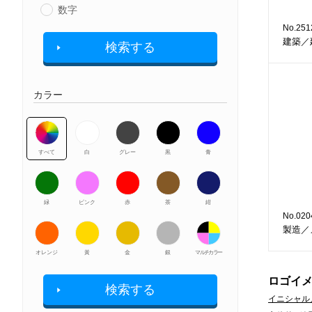
数字
No.251
建築／
検索する
カラー
すべて
白
グレー
黒
青
緑
ピンク
赤
茶
紺
No.020
製造／
オレンジ
黃
金
銀
マルチカラー
ロゴイ
検索する
イニシャル