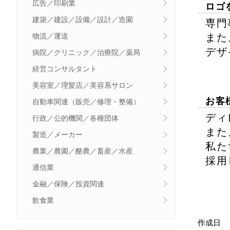
広告／印刷業
ロゴ
建築／建設／設備／設計／造園
専門
また
物流／運送
デザ
病院／クリニック／治療院／薬局
経営コンサルタント
美容室／理髪店／美容系サロン
お客
自動車関連（販売／修理・整備）
ディ
行政／公的機関／各種団体
また
製造／メーカー
私た
農業／農園／酪農／畜産／水産
採用
通信業
金融／保険／投資関連
飲食業
作成日