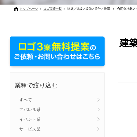
トップページ
＞
ロゴ実績一覧
＞
建築／建設／設備／設計／造園 / 合同会社北ア
建
業種で絞り込む
すべて
アパレル系
イベント業
サービス業