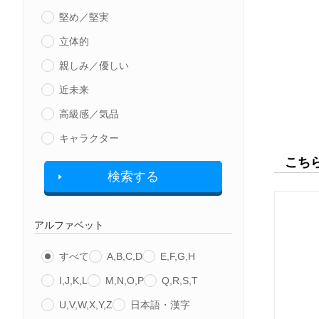
堅め／堅実
立体的
親しみ／優しい
近未来
高級感／気品
キャラクター
こち
検索する
アルファベット
すべて
A,B,C,D
E,F,G,H
I,J,K,L
M,N,O,P
Q,R,S,T
U,V,W,X,Y,Z
日本語・漢字