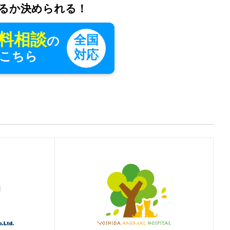
るか決められる！
料相談
全国
の
対応
こちら