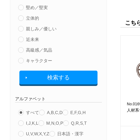
堅め／堅実
立体的
こち
親しみ／優しい
近未来
高級感／気品
キャラクター
検索する
アルファベット
No.016
人材系
すべて
A,B,C,D
E,F,G,H
I,J,K,L
M,N,O,P
Q,R,S,T
U,V,W,X,Y,Z
日本語・漢字