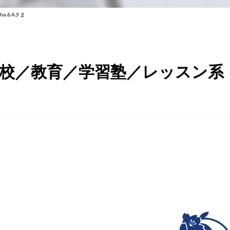
ha＆Aさま
校／教育／学習塾／レッスン系 /