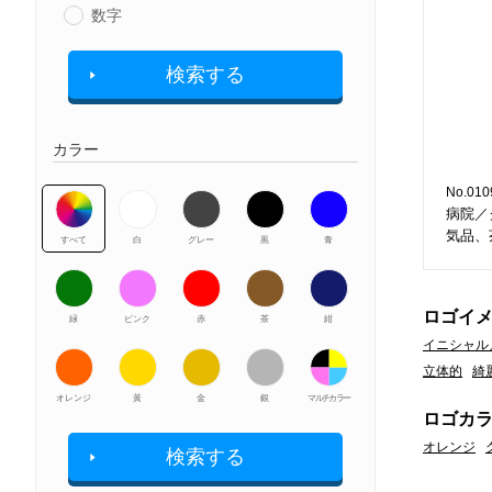
数字
検索する
カラー
No.010
病院／
気品、
すべて
白
グレー
黒
青
ロゴイ
緑
ピンク
赤
茶
紺
イニシャル
立体的
綺
オレンジ
黃
金
銀
マルチカラー
ロゴカ
オレンジ
検索する