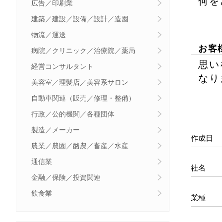
何を
広告／印刷業
建築／建設／設備／設計／造園
物流／運送
お客
病院／クリニック／治療院／薬局
思い
経営コンサルタント
なり
美容室／理髪店／美容系サロン
自動車関連（販売／修理・整備）
行政／公的機関／各種団体
製造／メーカー
作成日
農業／農園／酪農／畜産／水産
通信業
社名
金融／保険／投資関連
飲食業
業種