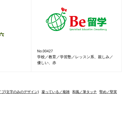
No.00427
学校／教育／学習塾／レッスン系、親しみ／
優しい、赤
イプ(文字のみのデザイン)
凝っている／複雑
和風／筆タッチ
堅め／堅実