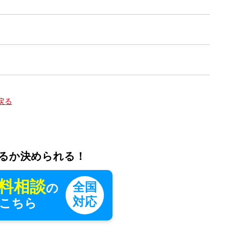
戻る
るか決められる！
料相談
全国
の
対応
こちら