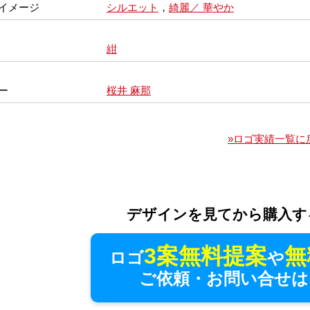
イメージ
シルエット
，
綺麗／ 華やか
紺
ー
桜井 麻那
»ロゴ実績一覧に
デザインを見てから購入す
3案無料提案
無
ロゴ
や
ご依頼・お問い合せは