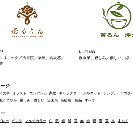
95
No.01483
クリニック／治療院／薬局、高級感／
飲食業、親しみ／優しい、緑
茶
メージ
／文字
イラスト
エンブレム･家紋
キャラクター
シルエット
シンプル
ロゴタ
麗／ 華やか
親しみ／優しい
近未来
高級感／気品
すべて
ラー
グレー
ピンク
マルチカラー
白
紫
紺
緑
茶
赤
金
銀
青
黄
黒
すべて