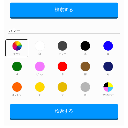
検索する
カラー
すべて
白
グレー
黒
青
緑
ピンク
赤
茶
紺
オレンジ
黃
金
銀
マルチカラー
検索する