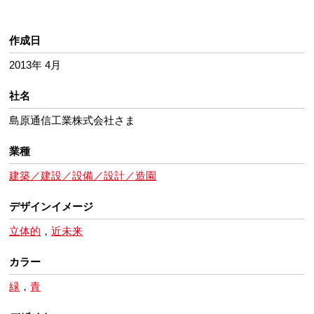
作成日
2013年 4月
社名
島原通信工業株式会社さま
業種
建築／建設／設備／設計／造園
デザインイメージ
立体的
，
近未来
カラー
緑
，
青