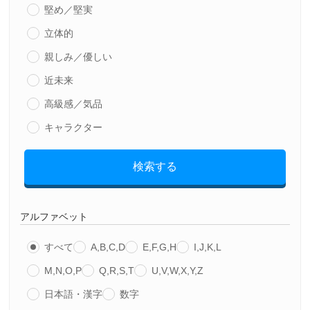
堅め／堅実
立体的
親しみ／優しい
近未来
高級感／気品
キャラクター
検索する
アルファベット
すべて
A,B,C,D
E,F,G,H
I,J,K,L
M,N,O,P
Q,R,S,T
U,V,W,X,Y,Z
日本語・漢字
数字