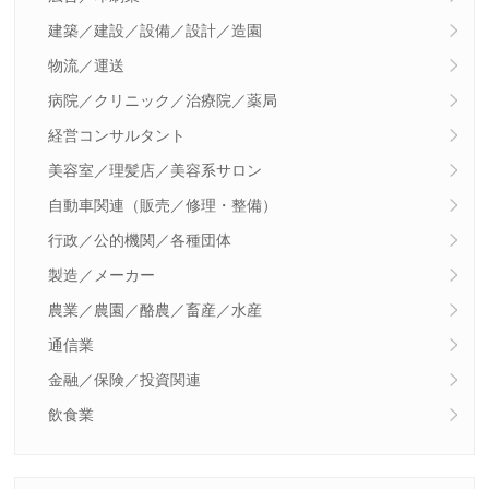
建築／建設／設備／設計／造園
物流／運送
病院／クリニック／治療院／薬局
経営コンサルタント
美容室／理髪店／美容系サロン
自動車関連（販売／修理・整備）
行政／公的機関／各種団体
製造／メーカー
農業／農園／酪農／畜産／水産
通信業
金融／保険／投資関連
飲食業