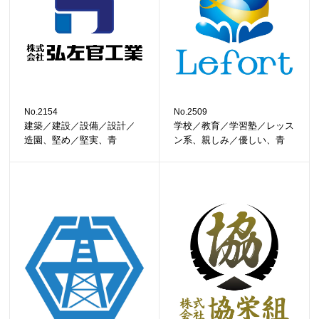
No.2154
No.2509
建築／建設／設備／設計／
学校／教育／学習塾／レッス
造園、堅め／堅実、青
ン系、親しみ／優しい、青