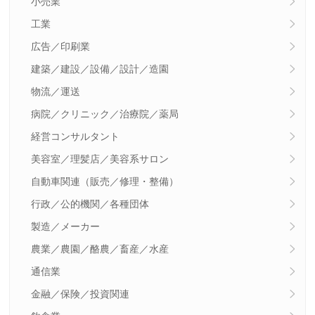
小売業
工業
広告／印刷業
建築／建設／設備／設計／造園
物流／運送
病院／クリニック／治療院／薬局
経営コンサルタント
美容室／理髪店／美容系サロン
自動車関連（販売／修理・整備）
行政／公的機関／各種団体
製造／メーカー
農業／農園／酪農／畜産／水産
通信業
金融／保険／投資関連