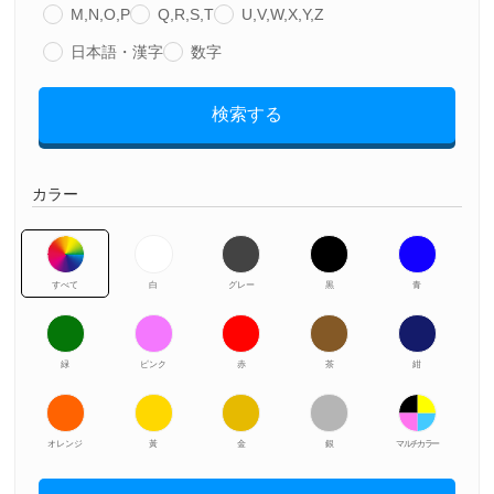
M,N,O,P
Q,R,S,T
U,V,W,X,Y,Z
日本語・漢字
数字
検索する
カラー
すべて
白
グレー
黒
青
緑
ピンク
赤
茶
紺
オレンジ
黃
金
銀
マルチカラー