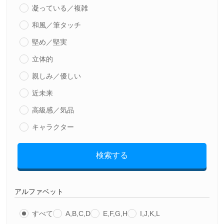
凝っている／複雑
和風／筆タッチ
堅め／堅実
立体的
親しみ／優しい
近未来
高級感／気品
キャラクター
検索する
アルファベット
すべて
A,B,C,D
E,F,G,H
I,J,K,L