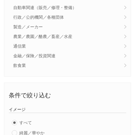
自動車関連（販売／修理・整備）
行政／公的機関／各種団体
製造／メーカー
農業／農園／酪農／畜産／水産
通信業
金融／保険／投資関連
飲食業
条件で絞り込む
イメージ
すべて
綺麗／華やか