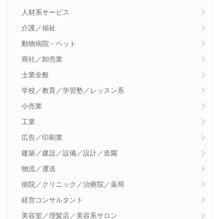
人材系サービス
介護／福祉
動物病院・ペット
商社／卸売業
士業全般
学校／教育／学習塾／レッスン系
小売業
工業
広告／印刷業
建築／建設／設備／設計／造園
物流／運送
病院／クリニック／治療院／薬局
経営コンサルタント
美容室／理髪店／美容系サロン