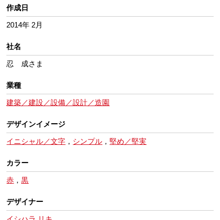
作成日
2014年 2月
社名
忍 成さま
業種
建築／建設／設備／設計／造園
デザインイメージ
イニシャル／文字
，
シンプル
，
堅め／堅実
カラー
赤
，
黒
デザイナー
イシハラ リキ