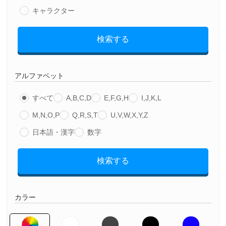
キャラクター
検索する
アルファベット
すべて
A,B,C,D
E,F,G,H
I,J,K,L
M,N,O,P
Q,R,S,T
U,V,W,X,Y,Z
日本語・漢字
数字
検索する
カラー