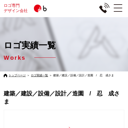
ロゴ専門
デザイン会社
ロゴ実績一覧
Works
トップページ
＞
ロゴ実績一覧
＞
建築／建設／設備／設計／造園 / 忍 成さま
建築／建設／設備／設計／造園 / 忍 成さ
ま