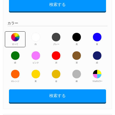
検索する
カラー
すべて
白
グレー
黒
青
緑
ピンク
赤
茶
紺
オレンジ
黃
金
銀
マルチカラー
検索する