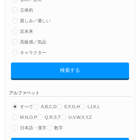
立体的
親しみ／優しい
近未来
高級感／気品
キャラクター
検索する
アルファベット
すべて
A,B,C,D
E,F,G,H
I,J,K,L
M,N,O,P
Q,R,S,T
U,V,W,X,Y,Z
日本語・漢字
数字