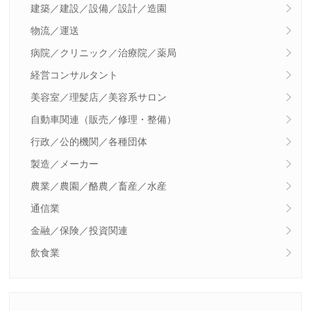
建築／建設／設備／設計／造園
物流／運送
病院／クリニック／治療院／薬局
経営コンサルタント
美容室／理髪店／美容系サロン
自動車関連（販売／修理・整備）
行政／公的機関／各種団体
製造／メーカー
農業／農園／酪農／畜産／水産
通信業
金融／保険／投資関連
飲食業