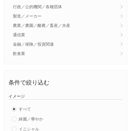
行政／公的機関／各種団体
製造／メーカー
農業／農園／酪農／畜産／水産
通信業
金融／保険／投資関連
飲食業
条件で絞り込む
イメージ
すべて
綺麗／華やか
イニシャル