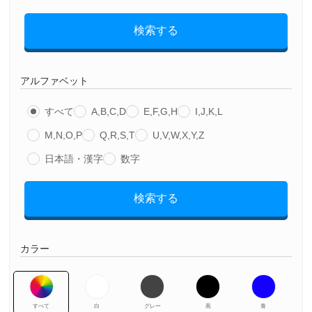
検索する
アルファベット
すべて
A,B,C,D
E,F,G,H
I,J,K,L
M,N,O,P
Q,R,S,T
U,V,W,X,Y,Z
日本語・漢字
数字
検索する
カラー
すべて
白
グレー
黒
青