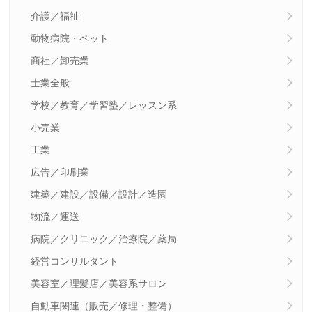
介護／福祉
動物病院・ペット
商社／卸売業
士業全般
学校／教育／学習塾／レッスン系
小売業
工業
広告／印刷業
建築／建設／設備／設計／造園
物流／運送
病院／クリニック／治療院／薬局
経営コンサルタント
美容室／理髪店／美容系サロン
自動車関連（販売／修理・整備）