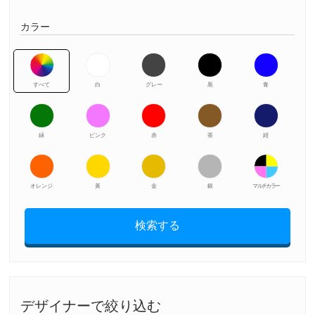
カラー
すべて
白
グレー
黒
青
緑
ピンク
赤
茶
紺
オレンジ
黃
金
銀
マルチカラー
検索する
デザイナーで絞り込む