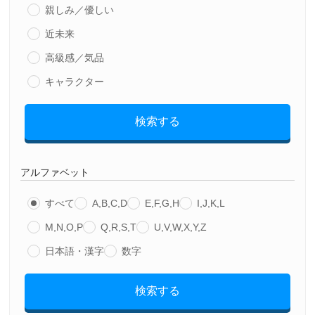
親しみ／優しい
近未来
高級感／気品
キャラクター
検索する
アルファベット
すべて
A,B,C,D
E,F,G,H
I,J,K,L
M,N,O,P
Q,R,S,T
U,V,W,X,Y,Z
日本語・漢字
数字
検索する