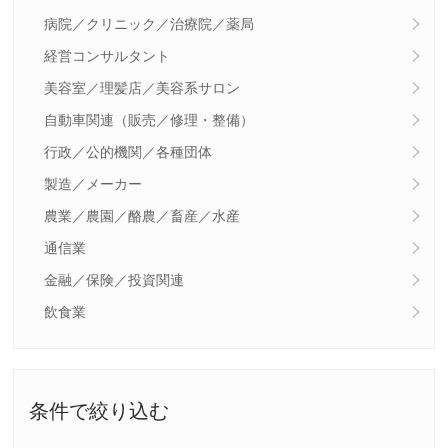
病院／クリニック／治療院／薬局
経営コンサルタント
美容室／理髪店／美容系サロン
自動車関連（販売／修理・整備）
行政／公的機関／各種団体
製造／メーカー
農業／農園／酪農／畜産／水産
通信業
金融／保険／投資関連
飲食業
条件で絞り込む