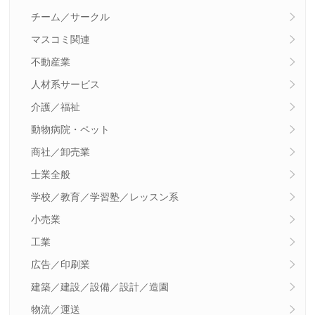
チーム／サークル
マスコミ関連
不動産業
人材系サービス
介護／福祉
動物病院・ペット
商社／卸売業
士業全般
学校／教育／学習塾／レッスン系
小売業
工業
広告／印刷業
建築／建設／設備／設計／造園
物流／運送