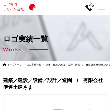
ロゴ専門
デザイン会社
ロゴ実績一覧
Works
トップページ
＞
ロゴ実績一覧
＞
建築／建設／設備／設計／造園 / 有限会社 伊達土建さ
建築／建設／設備／設計／造園 / 有限会社
伊達土建さま