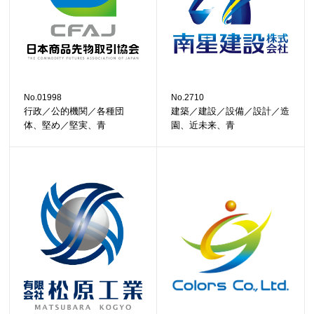
No.01998
No.2710
行政／公的機関／各種団
建築／建設／設備／設計／造
体、堅め／堅実、青
園、近未来、青