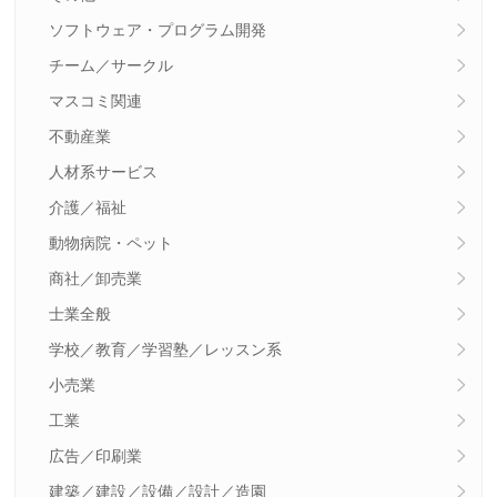
ソフトウェア・プログラム開発
チーム／サークル
マスコミ関連
不動産業
人材系サービス
介護／福祉
動物病院・ペット
商社／卸売業
士業全般
学校／教育／学習塾／レッスン系
小売業
工業
広告／印刷業
建築／建設／設備／設計／造園