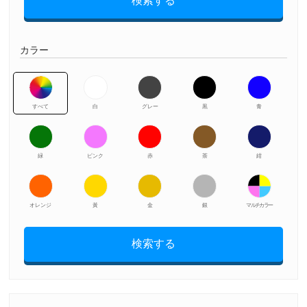
検索する
カラー
すべて
白
グレー
黒
青
緑
ピンク
赤
茶
紺
オレンジ
黃
金
銀
マルチカラー
検索する