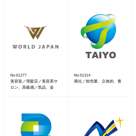
No.01277
No.01314
美容室／理髪店／美容系サ
商社／卸売業、立体的、青
ロン、高級感／気品、金