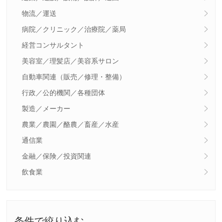
物流／運送
病院／クリニック／治療院／薬局
経営コンサルタント
美容室／理髪店／美容系サロン
自動車関連（販売／修理・整備）
行政／公的機関／各種団体
製造／メーカー
農業／農園／酪農／畜産／水産
通信業
金融／保険／投資関連
飲食業
条件で絞り込む