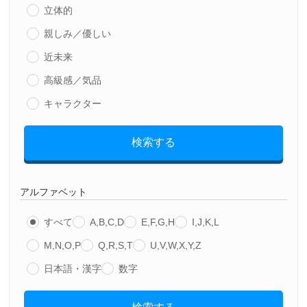
立体的
親しみ／優しい
近未来
高級感／気品
キャラクター
検索する
アルファベット
すべて
A,B,C,D
E,F,G,H
I,J,K,L
M,N,O,P
Q,R,S,T
U,V,W,X,Y,Z
日本語・漢字
数字