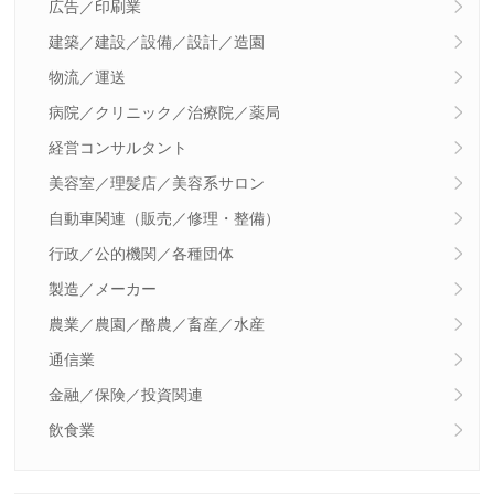
広告／印刷業
建築／建設／設備／設計／造園
物流／運送
病院／クリニック／治療院／薬局
経営コンサルタント
美容室／理髪店／美容系サロン
自動車関連（販売／修理・整備）
行政／公的機関／各種団体
製造／メーカー
農業／農園／酪農／畜産／水産
通信業
金融／保険／投資関連
飲食業