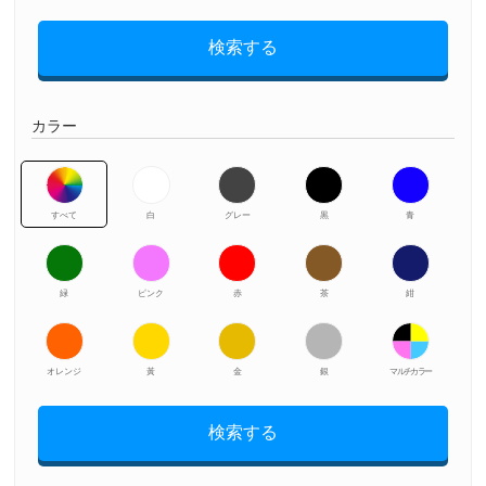
検索する
カラー
すべて
白
グレー
黒
青
緑
ピンク
赤
茶
紺
オレンジ
黃
金
銀
マルチカラー
検索する