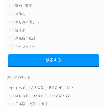
堅め／堅実
立体的
親しみ／優しい
近未来
高級感／気品
キャラクター
検索する
アルファベット
すべて
A,B,C,D
E,F,G,H
I,J,K,L
M,N,O,P
Q,R,S,T
U,V,W,X,Y,Z
日本語・漢字
数字