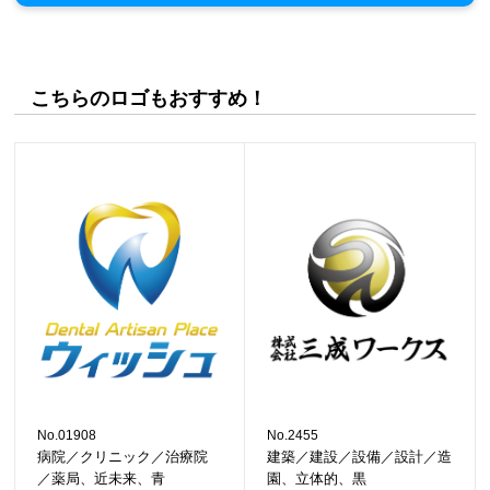
こちらのロゴもおすすめ！
No.01908
No.2455
病院／クリニック／治療院
建築／建設／設備／設計／造
／薬局、近未来、青
園、立体的、黒