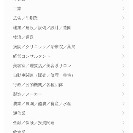
工業
広告／印刷業
建築／建設／設備／設計／造園
物流／運送
病院／クリニック／治療院／薬局
経営コンサルタント
美容室／理髪店／美容系サロン
自動車関連（販売／修理・整備）
行政／公的機関／各種団体
製造／メーカー
農業／農園／酪農／畜産／水産
通信業
金融／保険／投資関連
飲食業