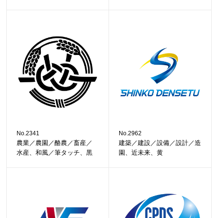
No.2341
No.2962
農業／農園／酪農／畜産／
建築／建設／設備／設計／造
水産、和風／筆タッチ、黒
園、近未来、黄