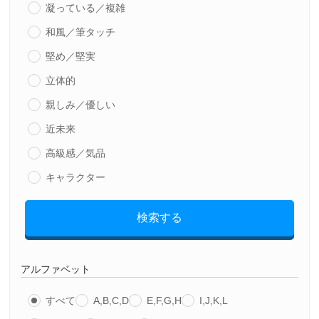
凝っている／複雑
和風／筆タッチ
堅め／堅実
立体的
親しみ／優しい
近未来
高級感／気品
キャラクター
検索する
アルファベット
すべて
A,B,C,D
E,F,G,H
I,J,K,L