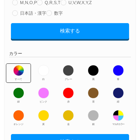
M,N,O,P
Q,R,S,T
U,V,W,X,Y,Z
日本語・漢字
数字
検索する
カラー
すべて
白
グレー
黒
青
緑
ピンク
赤
茶
紺
オレンジ
黃
金
銀
マルチカラー