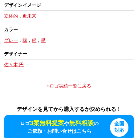
デザインイメージ
立体的
，
近未来
カラー
グレー
，
緑
，
銀
，
黒
デザイナー
佐々木 円
»ロゴ実績一覧に戻る
デザインを見てから購入するか決められる！
3案無料提案
無料相談
ロゴ
や
の
全国
対応
ご依頼・お問い合せはこちら