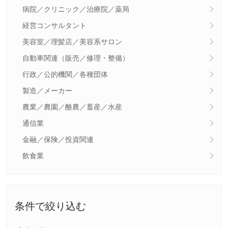
病院／クリニック／治療院／薬局
経営コンサルタント
美容室／理髪店／美容系サロン
自動車関連（販売／修理・整備）
行政／公的機関／各種団体
製造／メーカー
農業／農園／酪農／畜産／水産
通信業
金融／保険／投資関連
飲食業
条件で絞り込む