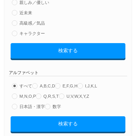
親しみ／優しい
近未来
高級感／気品
キャラクター
検索する
アルファベット
すべて
A,B,C,D
E,F,G,H
I,J,K,L
M,N,O,P
Q,R,S,T
U,V,W,X,Y,Z
日本語・漢字
数字
検索する