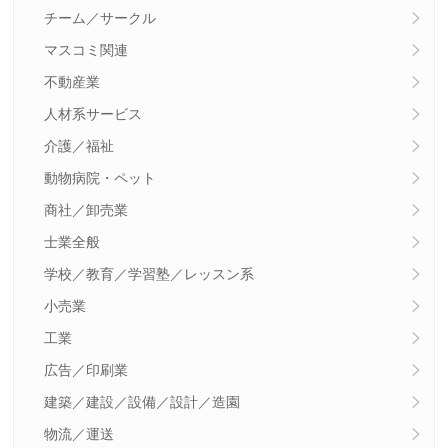
チーム／サークル
マスコミ関連
不動産業
人材系サービス
介護／福祉
動物病院・ペット
商社／卸売業
士業全般
学校／教育／学習塾／レッスン系
小売業
工業
広告／印刷業
建築／建設／設備／設計／造園
物流／運送