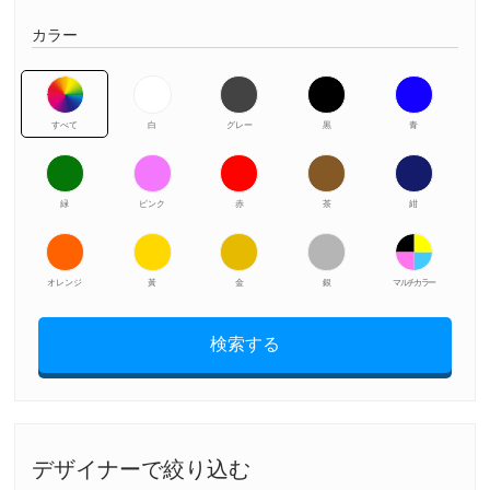
カラー
すべて
白
グレー
黒
青
緑
ピンク
赤
茶
紺
オレンジ
黃
金
銀
マルチカラー
検索する
デザイナーで絞り込む