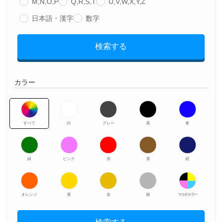
M,N,O,P
Q,R,S,T
U,V,W,X,Y,Z
日本語・漢字
数字
検索する
カラー
すべて
白
グレー
黒
青
緑
ピンク
赤
茶
紺
オレンジ
黃
金
銀
マルチカラー