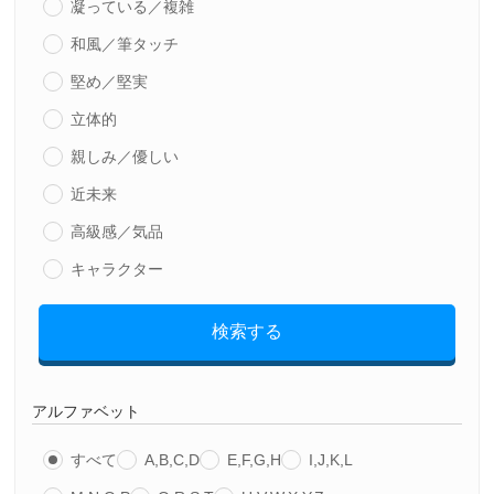
凝っている／複雑
和風／筆タッチ
堅め／堅実
立体的
親しみ／優しい
近未来
高級感／気品
キャラクター
検索する
アルファベット
すべて
A,B,C,D
E,F,G,H
I,J,K,L