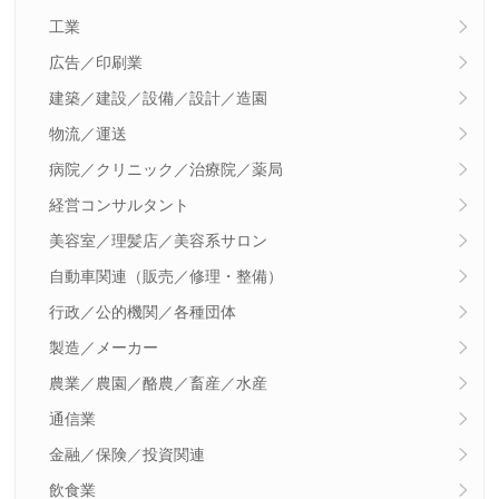
工業
広告／印刷業
建築／建設／設備／設計／造園
物流／運送
病院／クリニック／治療院／薬局
経営コンサルタント
美容室／理髪店／美容系サロン
自動車関連（販売／修理・整備）
行政／公的機関／各種団体
製造／メーカー
農業／農園／酪農／畜産／水産
通信業
金融／保険／投資関連
飲食業