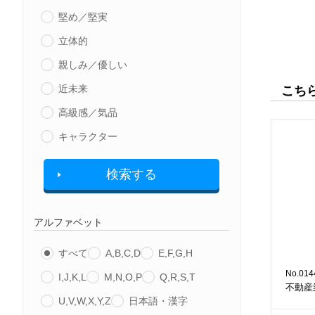
堅め／堅実
立体的
親しみ／優しい
近未来
こち
高級感／気品
キャラクター
検索する
アルファベット
すべて
A,B,C,D
E,F,G,H
No.014
I,J,K,L
M,N,O,P
Q,R,S,T
不動産
U,V,W,X,Y,Z
日本語・漢字