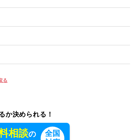
戻る
るか決められる！
料相談
全国
の