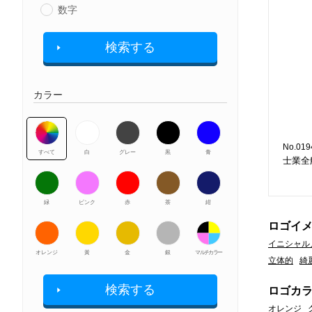
数字
検索する
カラー
No.019
すべて
白
グレー
黒
青
士業全
緑
ピンク
赤
茶
紺
ロゴイ
イニシャル
オレンジ
黃
金
銀
マルチカラー
立体的
綺
検索する
ロゴカ
オレンジ