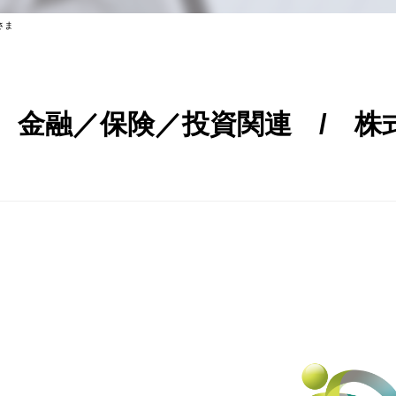
さま
金融／保険／投資関連 / 株