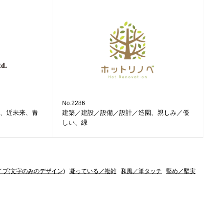
No.2286
、近未来、青
建築／建設／設備／設計／造園、親しみ／優
しい、緑
イプ(文字のみのデザイン)
凝っている／複雑
和風／筆タッチ
堅め／堅実