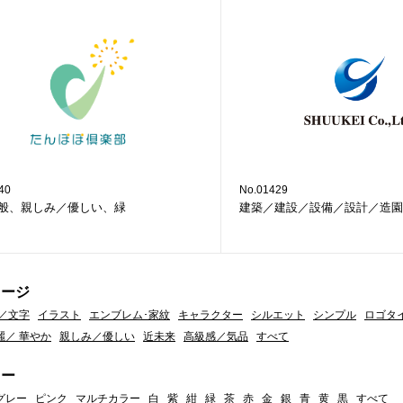
40
No.01429
般、親しみ／優しい、緑
建築／建設／設備／設計／造園
メージ
／文字
イラスト
エンブレム･家紋
キャラクター
シルエット
シンプル
ロゴタ
麗／ 華やか
親しみ／優しい
近未来
高級感／気品
すべて
ラー
グレー
ピンク
マルチカラー
白
紫
紺
緑
茶
赤
金
銀
青
黄
黒
すべて