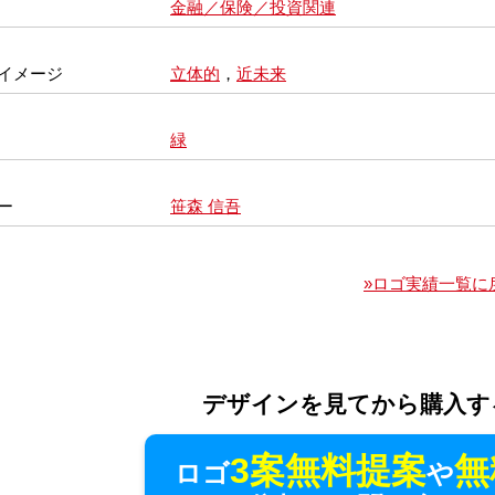
金融／保険／投資関連
イメージ
立体的
，
近未来
緑
ー
笹森 信吾
»ロゴ実績一覧に
デザインを見てから購入す
3案無料提案
無
ロゴ
や