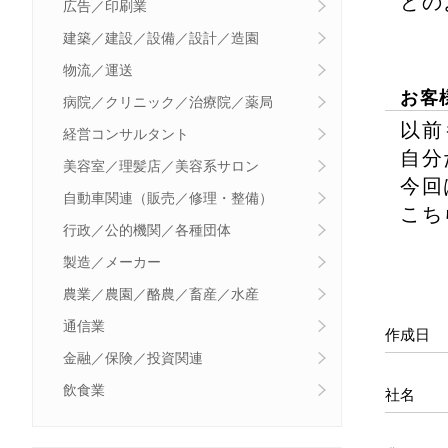
どの
広告／印刷業
建築／建設／設備／設計／造園
物流／運送
お客
病院／クリニック／治療院／薬局
以前
経営コンサルタント
自分
美容室／理髪店／美容系サロン
今回
自動車関連（販売／修理・整備）
こち
行政／公的機関／各種団体
製造／メーカー
農業／農園／酪農／畜産／水産
通信業
作成日
金融／保険／投資関連
飲食業
社名