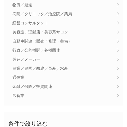
物流／運送
病院／クリニック／治療院／薬局
経営コンサルタント
美容室／理髪店／美容系サロン
自動車関連（販売／修理・整備）
行政／公的機関／各種団体
製造／メーカー
農業／農園／酪農／畜産／水産
通信業
金融／保険／投資関連
飲食業
条件で絞り込む