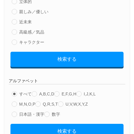
立体的
親しみ／優しい
近未来
高級感／気品
キャラクター
検索する
アルファベット
すべて
A,B,C,D
E,F,G,H
I,J,K,L
M,N,O,P
Q,R,S,T
U,V,W,X,Y,Z
日本語・漢字
数字
検索する