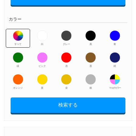
カラー
すべて
白
グレー
黒
青
緑
ピンク
赤
茶
紺
オレンジ
黃
金
銀
マルチカラー
検索する