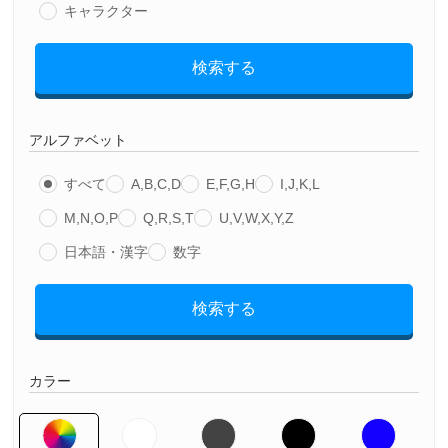
キャラクター
検索する
アルファベット
すべて
A,B,C,D
E,F,G,H
I,J,K,L
M,N,O,P
Q,R,S,T
U,V,W,X,Y,Z
日本語・漢字
数字
検索する
カラー