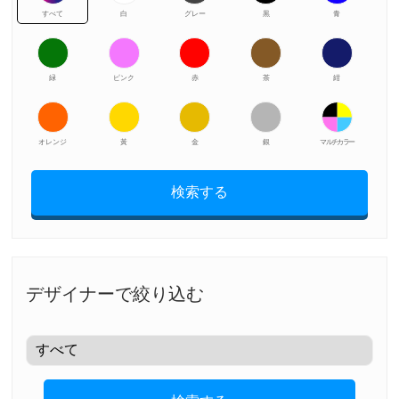
すべて
白
グレー
黒
青
緑
ピンク
赤
茶
紺
オレンジ
黃
金
銀
マルチカラー
検索する
デザイナーで絞り込む