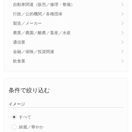
自動車関連（販売／修理・整備）
行政／公的機関／各種団体
製造／メーカー
農業／農園／酪農／畜産／水産
通信業
金融／保険／投資関連
飲食業
条件で絞り込む
イメージ
すべて
綺麗／華やか