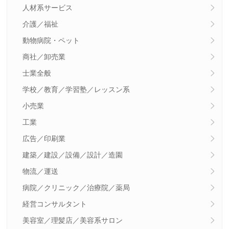
人材系サービス
介護／福祉
動物病院・ペット
商社／卸売業
士業全般
学校／教育／学習塾／レッスン系
小売業
工業
広告／印刷業
建築／建設／設備／設計／造園
物流／運送
病院／クリニック／治療院／薬局
経営コンサルタント
美容室／理髪店／美容系サロン