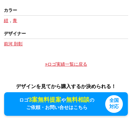
カラー
紺
，
青
デザイナー
前河 則彰
»ロゴ実績一覧に戻る
デザインを見てから購入するか決められる！
3案無料提案
無料相談
ロゴ
や
の
全国
対応
ご依頼・お問い合せはこちら