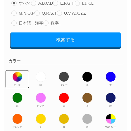
すべて
A,B,C,D
E,F,G,H
I,J,K,L
M,N,O,P
Q,R,S,T
U,V,W,X,Y,Z
日本語・漢字
数字
検索する
カラー
すべて
白
グレー
黒
青
緑
ピンク
赤
茶
紺
オレンジ
黃
金
銀
マルチカラー