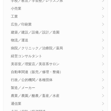
学校／教育／学習塾／レッスン系
小売業
工業
広告／印刷業
建築／建設／設備／設計／造園
物流／運送
病院／クリニック／治療院／薬局
経営コンサルタント
美容室／理髪店／美容系サロン
自動車関連（販売／修理・整備）
行政／公的機関／各種団体
製造／メーカー
農業／農園／酪農／畜産／水産
通信業