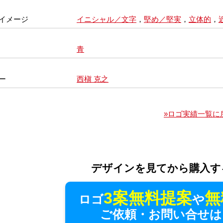
イメージ
イニシャル／文字
，
堅め／堅実
，
立体的
，
青
ー
西槇 克之
»ロゴ実績一覧に
デザインを見てから購入す
3案無料提案
無
ロゴ
や
ご依頼・お問い合せは