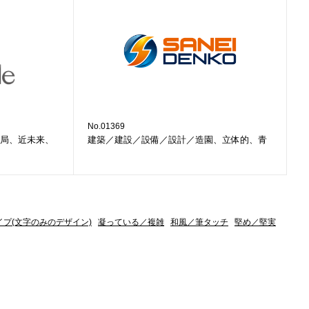
No.01369
局、近未来、
建築／建設／設備／設計／造園、立体的、青
イプ(文字のみのデザイン)
凝っている／複雑
和風／筆タッチ
堅め／堅実