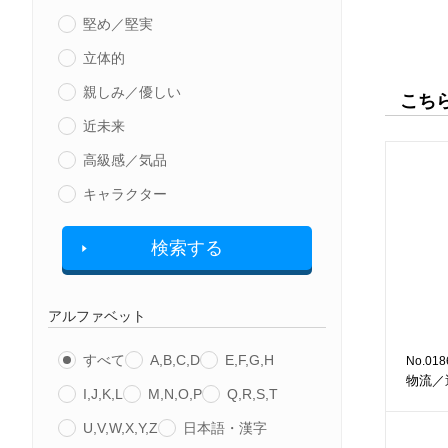
堅め／堅実
立体的
親しみ／優しい
こち
近未来
高級感／気品
キャラクター
検索する
アルファベット
すべて
A,B,C,D
E,F,G,H
No.018
物流／
I,J,K,L
M,N,O,P
Q,R,S,T
U,V,W,X,Y,Z
日本語・漢字