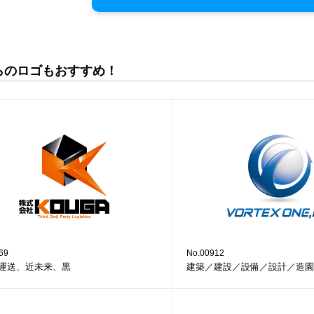
らのロゴもおすすめ！
69
No.00912
運送、近未来、黒
建築／建設／設備／設計／造園