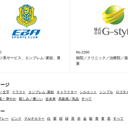
0
No.2260
ツ系サービス、エンブレム･家紋、黄
病院／クリニック／治療院／薬
黄
メージ
／文字
イラスト
エンブレム･家紋
キャラクター
シルエット
シンプル
ロゴタ
麗／ 華やか
親しみ／優しい
近未来
高級感／気品
すべて
ラー
グレー
ピンク
マルチカラー
白
紫
紺
緑
茶
赤
金
銀
青
黄
黒
すべて