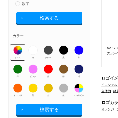
数字
検索する
カラー
No.120
スポー
すべて
白
グレー
黒
青
緑
ピンク
赤
茶
紺
ロゴイ
イニシャル
立体的
綺
オレンジ
黃
金
銀
マルチカラー
ロゴカ
検索する
オレンジ