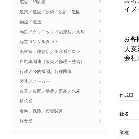
業者
広告／印刷業
イメ
建築／建設／設備／設計／造園
物流／運送
病院／クリニック／治療院／薬局
お客
経営コンサルタント
大変
美容室／理髪店／美容系サロン
会社
自動車関連（販売／修理・整備）
行政／公的機関／各種団体
製造／メーカー
農業／農園／酪農／畜産／水産
作成日
通信業
金融／保険／投資関連
社名
飲食業
業種