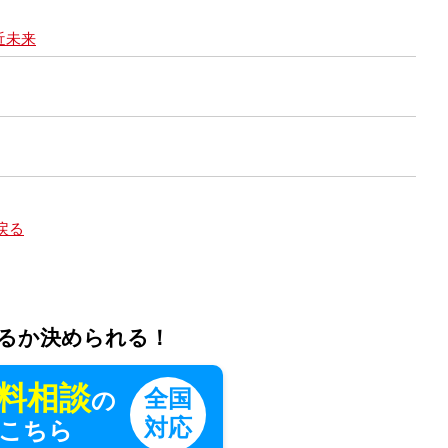
近未来
戻る
るか決められる！
料相談
全国
の
対応
こちら