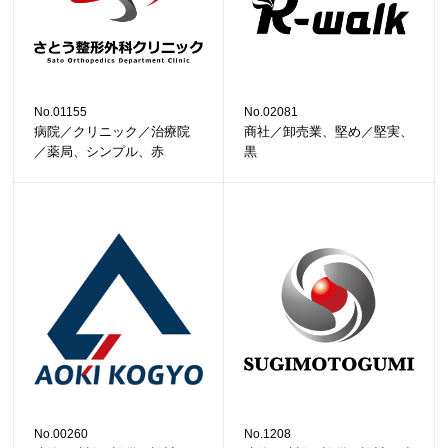
No.01155
No.02081
病院／クリニック／治療院
商社／卸売業、堅め／堅実、
／薬局、シンプル、赤
黒
No.00260
No.1208