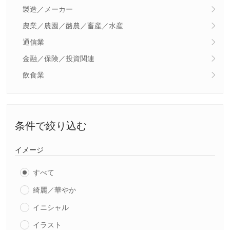
製造／メーカー
農業／農園／酪農／畜産／水産
通信業
金融／保険／投資関連
飲食業
条件で絞り込む
イメージ
すべて
綺麗／華やか
イニシャル
イラスト