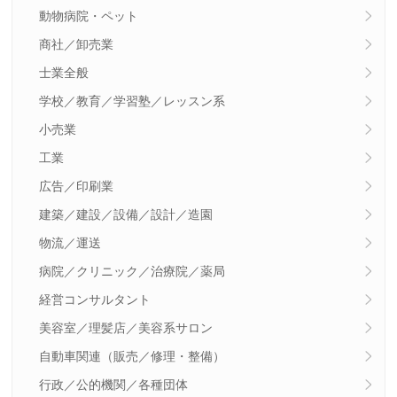
動物病院・ペット
商社／卸売業
士業全般
学校／教育／学習塾／レッスン系
小売業
工業
広告／印刷業
建築／建設／設備／設計／造園
物流／運送
病院／クリニック／治療院／薬局
経営コンサルタント
美容室／理髪店／美容系サロン
自動車関連（販売／修理・整備）
行政／公的機関／各種団体