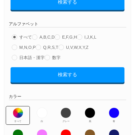
検索する
アルファベット
すべて
A,B,C,D
E,F,G,H
I,J,K,L
M,N,O,P
Q,R,S,T
U,V,W,X,Y,Z
日本語・漢字
数字
検索する
カラー
すべて
白
グレー
黒
青