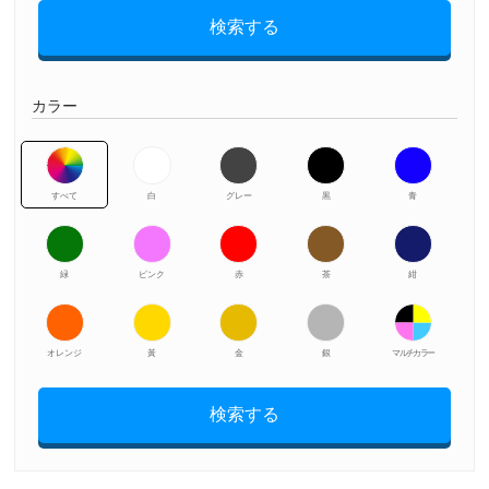
検索する
カラー
すべて
白
グレー
黒
青
緑
ピンク
赤
茶
紺
オレンジ
黃
金
銀
マルチカラー
検索する