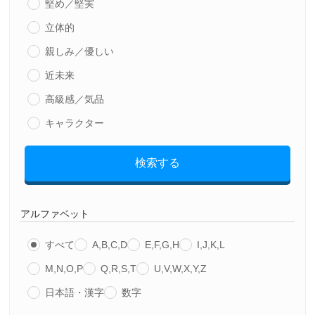
堅め／堅実
立体的
親しみ／優しい
近未来
高級感／気品
キャラクター
検索する
アルファベット
すべて
A,B,C,D
E,F,G,H
I,J,K,L
M,N,O,P
Q,R,S,T
U,V,W,X,Y,Z
日本語・漢字
数字