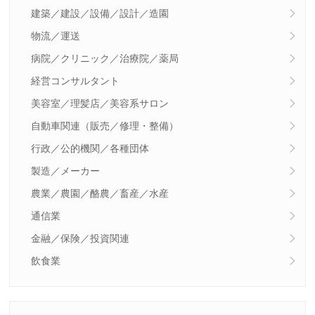
建築／建設／設備／設計／造園
物流／運送
病院／クリニック／治療院／薬局
経営コンサルタント
美容室／理髪店／美容系サロン
自動車関連（販売／修理・整備）
行政／公的機関／各種団体
製造／メーカー
農業／農園／酪農／畜産／水産
通信業
金融／保険／投資関連
飲食業