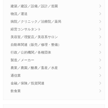
建築／建設／設備／設計／造園
物流／運送
病院／クリニック／治療院／薬局
経営コンサルタント
美容室／理髪店／美容系サロン
自動車関連（販売／修理・整備）
行政／公的機関／各種団体
製造／メーカー
農業／農園／酪農／畜産／水産
通信業
金融／保険／投資関連
飲食業