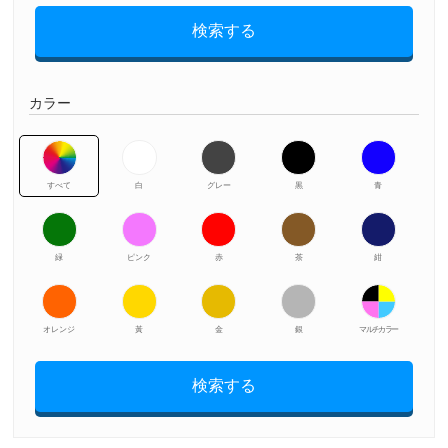
検索する
カラー
すべて
白
グレー
黒
青
緑
ピンク
赤
茶
紺
オレンジ
黃
金
銀
マルチカラー
検索する