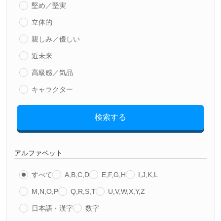
堅め／堅実
立体的
親しみ／優しい
近未来
高級感／気品
キャラクター
検索する
アルファベット
すべて
A,B,C,D
E,F,G,H
I,J,K,L
M,N,O,P
Q,R,S,T
U,V,W,X,Y,Z
日本語・漢字
数字