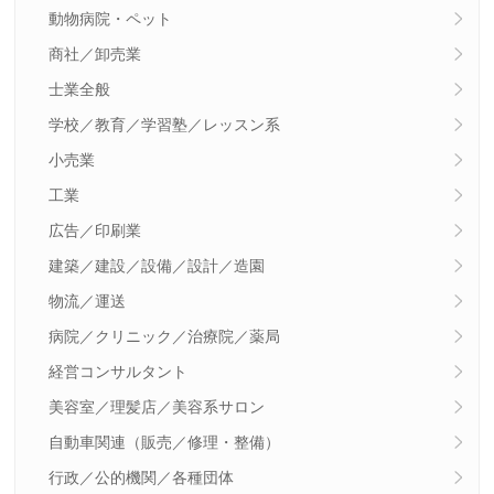
動物病院・ペット
商社／卸売業
士業全般
学校／教育／学習塾／レッスン系
小売業
工業
広告／印刷業
建築／建設／設備／設計／造園
物流／運送
病院／クリニック／治療院／薬局
経営コンサルタント
美容室／理髪店／美容系サロン
自動車関連（販売／修理・整備）
行政／公的機関／各種団体