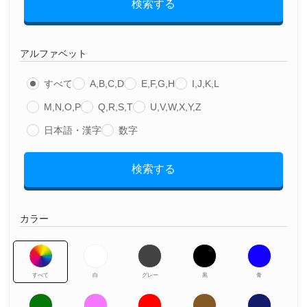
検索する
アルファベット
すべて
A,B,C,D
E,F,G,H
I,J,K,L
M,N,O,P
Q,R,S,T
U,V,W,X,Y,Z
日本語・漢字
数字
検索する
カラー
すべて
白
グレー
黒
青