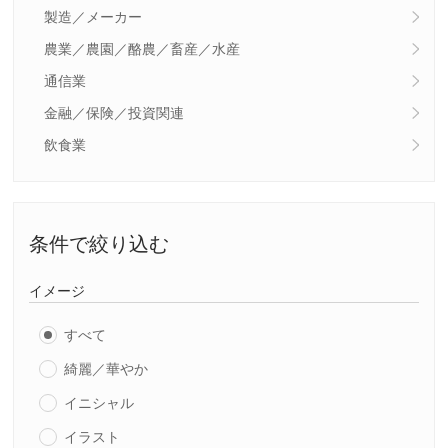
製造／メーカー
農業／農園／酪農／畜産／水産
通信業
金融／保険／投資関連
飲食業
条件で絞り込む
イメージ
すべて
綺麗／華やか
イニシャル
イラスト