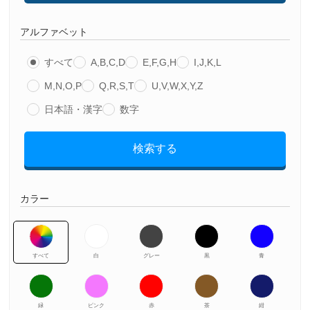
アルファベット
すべて
A,B,C,D
E,F,G,H
I,J,K,L
M,N,O,P
Q,R,S,T
U,V,W,X,Y,Z
日本語・漢字
数字
検索する
カラー
すべて
白
グレー
黒
青
緑
ピンク
赤
茶
紺