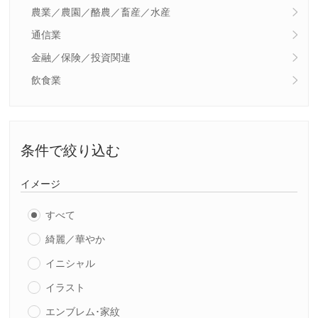
農業／農園／酪農／畜産／水産
通信業
金融／保険／投資関連
飲食業
条件で絞り込む
イメージ
すべて
綺麗／華やか
イニシャル
イラスト
エンブレム･家紋