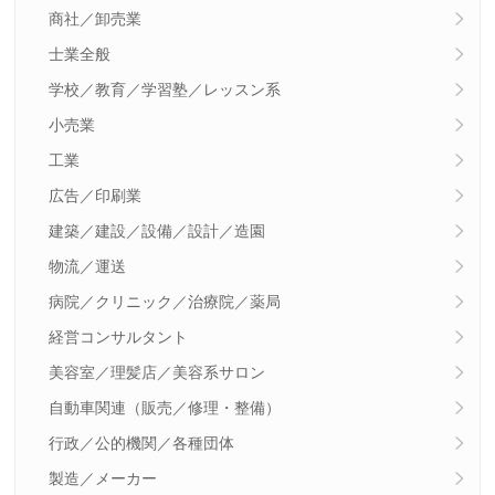
商社／卸売業
士業全般
学校／教育／学習塾／レッスン系
小売業
工業
広告／印刷業
建築／建設／設備／設計／造園
物流／運送
病院／クリニック／治療院／薬局
経営コンサルタント
美容室／理髪店／美容系サロン
自動車関連（販売／修理・整備）
行政／公的機関／各種団体
製造／メーカー