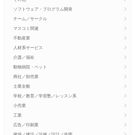
ソフトウェア・プログラム開発
チーム／サークル
マスコミ関連
不動産業
人材系サービス
介護／福祉
動物病院・ペット
商社／卸売業
士業全般
学校／教育／学習塾／レッスン系
小売業
工業
広告／印刷業
建築／建設／設備／設計／造園