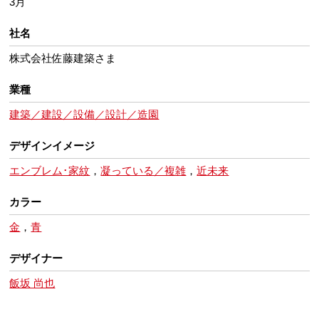
3月
社名
株式会社佐藤建築さま
業種
建築／建設／設備／設計／造園
デザインイメージ
エンブレム･家紋
，
凝っている／複雑
，
近未来
カラー
金
，
青
デザイナー
飯坂 尚也