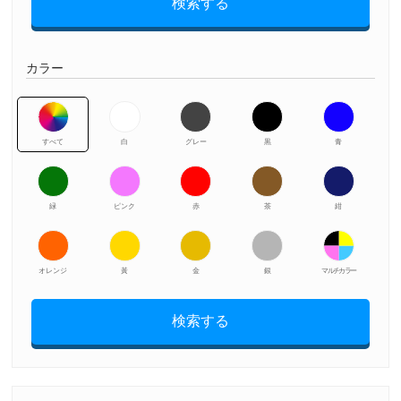
検索する
カラー
すべて
白
グレー
黒
青
緑
ピンク
赤
茶
紺
オレンジ
黃
金
銀
マルチカラー
検索する