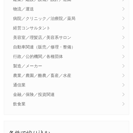
物流／運送
病院／クリニック／治療院／薬局
経営コンサルタント
美容室／理髪店／美容系サロン
自動車関連（販売／修理・整備）
行政／公的機関／各種団体
製造／メーカー
農業／農園／酪農／畜産／水産
通信業
金融／保険／投資関連
飲食業