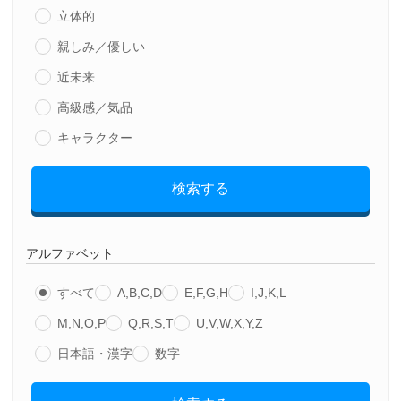
立体的
親しみ／優しい
近未来
高級感／気品
キャラクター
検索する
アルファベット
すべて
A,B,C,D
E,F,G,H
I,J,K,L
M,N,O,P
Q,R,S,T
U,V,W,X,Y,Z
日本語・漢字
数字