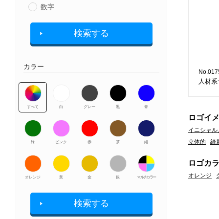
数字
検索する
カラー
No.017
人材系
すべて
白
グレー
黒
青
ロゴイ
イニシャル
立体的
綺
緑
ピンク
赤
茶
紺
ロゴカ
オレンジ
オレンジ
黃
金
銀
マルチカラー
検索する