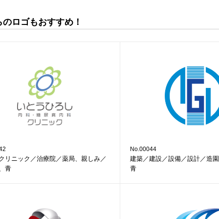
らのロゴもおすすめ！
42
No.00044
クリニック／治療院／薬局、親しみ／
建築／建設／設備／設計／造園
、青
青