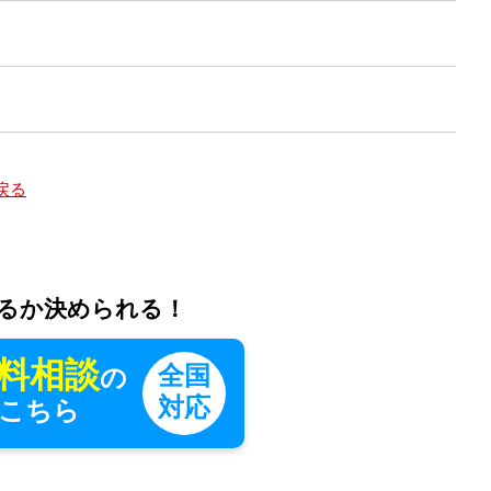
戻る
るか決められる！
料相談
全国
の
対応
こちら