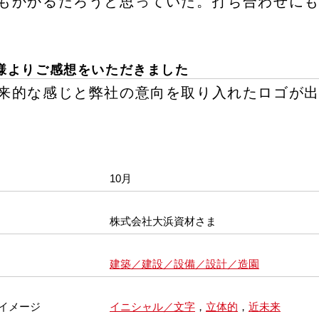
もかかるだろうと思っていた。打ち合わせに
様よりご感想をいただきました
来的な感じと弊社の意向を取り入れたロゴが
10月
株式会社大浜資材さま
建築／建設／設備／設計／造園
イメージ
イニシャル／文字
，
立体的
，
近未来