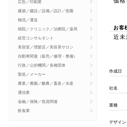
価格
広告／印刷業
建築／建設／設備／設計／造園
物流／運送
お客
病院／クリニック／治療院／薬局
近未
経営コンサルタント
美容室／理髪店／美容系サロン
自動車関連（販売／修理・整備）
行政／公的機関／各種団体
作成日
製造／メーカー
農業／農園／酪農／畜産／水産
社名
通信業
金融／保険／投資関連
業種
飲食業
デザイン