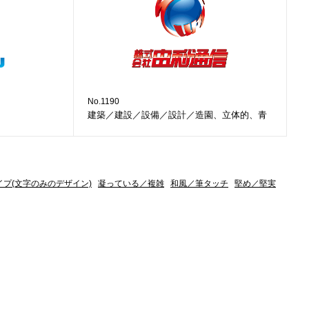
No.1190
建築／建設／設備／設計／造園、立体的、青
イプ(文字のみのデザイン)
凝っている／複雑
和風／筆タッチ
堅め／堅実