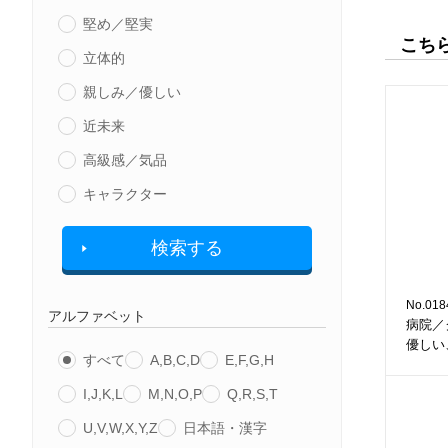
堅め／堅実
こち
立体的
親しみ／優しい
近未来
高級感／気品
キャラクター
検索する
No.018
アルファベット
病院／
優しい
すべて
A,B,C,D
E,F,G,H
I,J,K,L
M,N,O,P
Q,R,S,T
U,V,W,X,Y,Z
日本語・漢字