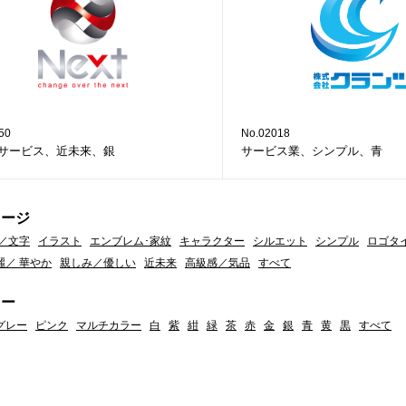
50
No.02018
サービス、近未来、銀
サービス業、シンプル、青
メージ
／文字
イラスト
エンブレム･家紋
キャラクター
シルエット
シンプル
ロゴタ
麗／ 華やか
親しみ／優しい
近未来
高級感／気品
すべて
ラー
グレー
ピンク
マルチカラー
白
紫
紺
緑
茶
赤
金
銀
青
黄
黒
すべて