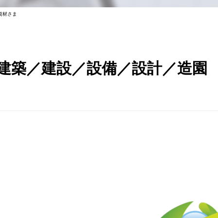
資材さま
建築／建設／設備／設計／造園 