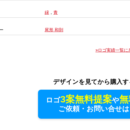
緑
，
青
ー
尾形 和則
»ロゴ実績一覧に
デザインを見てから購入す
3案無料提案
無
ロゴ
や
ご依頼・お問い合せは