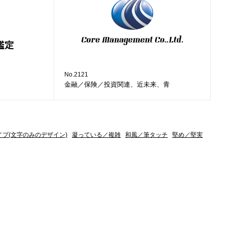
No.2121
金融／保険／投資関連、近未来、青
イプ(文字のみのデザイン)
凝っている／複雑
和風／筆タッチ
堅め／堅実