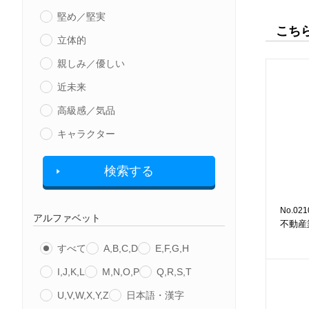
堅め／堅実
こち
立体的
親しみ／優しい
近未来
高級感／気品
キャラクター
検索する
No.021
アルファベット
不動産
すべて
A,B,C,D
E,F,G,H
I,J,K,L
M,N,O,P
Q,R,S,T
U,V,W,X,Y,Z
日本語・漢字