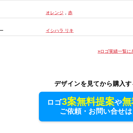
オレンジ
，
赤
ー
イシハラ リキ
»ロゴ実績一覧に
デザインを見てから購入す
3案無料提案
無
ロゴ
や
ご依頼・お問い合せは