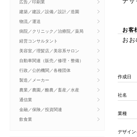
デザ
広告／印刷業
建築／建設／設備／設計／造園
物流／運送
お客
病院／クリニック／治療院／薬局
おお
経営コンサルタント
美容室／理髪店／美容系サロン
自動車関連（販売／修理・整備）
行政／公的機関／各種団体
作成日
製造／メーカー
農業／農園／酪農／畜産／水産
社名
通信業
金融／保険／投資関連
業種
飲食業
デザイン