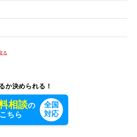
戻る
るか決められる！
料相談
全国
の
対応
こちら