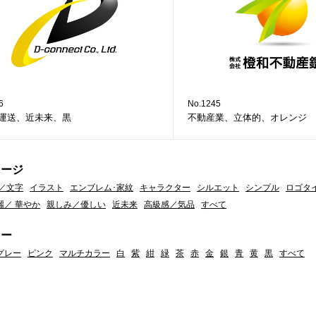
6
No.1245
運送、近未来、黒
不動産業、立体的、オレンジ
メージ
／文字
イラスト
エンブレム･家紋
キャラクター
シルエット
シンプル
ロゴタ
麗／ 華やか
親しみ／優しい
近未来
高級感／気品
すべて
ラー
グレー
ピンク
マルチカラー
白
紫
紺
緑
茶
赤
金
銀
青
黄
黒
すべて