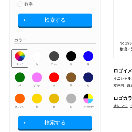
数字
検索する
カラー
No.293
物流／
すべて
白
グレー
黒
青
ロゴイ
イニシャル
立体的
綺
緑
ピンク
赤
茶
紺
ロゴカ
オレンジ
オレンジ
黃
金
銀
マルチカラー
検索する