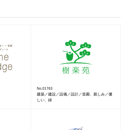
No.01763
建築／建設／設備／設計／造園、親しみ／優
しい、緑