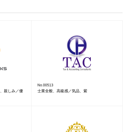
No.00513
、親しみ／優
士業全般、高級感／気品、紫