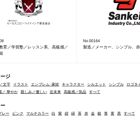
08
No.00164
教育／学習塾／レッスン系、高級感／
製造／メーカー、シンプル、赤
銀
メージ
／文字
イラスト
エンブレム･家紋
キャラクター
シルエット
シンプル
ロゴタ
麗／ 華やか
親しみ／優しい
近未来
高級感／気品
すべて
ラー
グレー
ピンク
マルチカラー
白
紫
紺
緑
茶
赤
金
銀
青
黄
黒
すべて