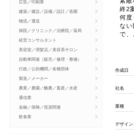
素敵
広告／印刷業
終2
建築／建設／設備／設計／造園
何度
物流／運送
ない
病院／クリニック／治療院／薬局
で、
経営コンサルタント
美容室／理髪店／美容系サロン
自動車関連（販売／修理・整備）
行政／公的機関／各種団体
作成日
製造／メーカー
社名
農業／農園／酪農／畜産／水産
通信業
業種
金融／保険／投資関連
飲食業
デザイン