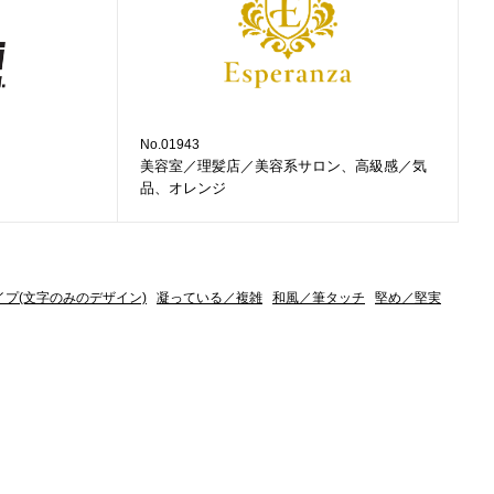
No.01943
美容室／理髪店／美容系サロン、高級感／気
品、オレンジ
イプ(文字のみのデザイン)
凝っている／複雑
和風／筆タッチ
堅め／堅実