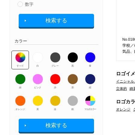
数字
検索する
No.018
カラー
学校／
気品、
すべて
白
グレー
黒
青
ロゴイ
イニシャル
緑
ピンク
赤
茶
紺
立体的
綺
ロゴカ
オレンジ
オレンジ
黃
金
銀
マルチカラー
検索する