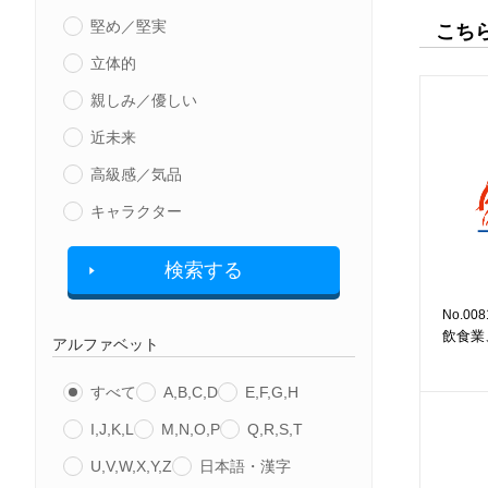
堅め／堅実
こち
立体的
親しみ／優しい
近未来
高級感／気品
キャラクター
検索する
No.008
飲食業
アルファベット
すべて
A,B,C,D
E,F,G,H
I,J,K,L
M,N,O,P
Q,R,S,T
U,V,W,X,Y,Z
日本語・漢字