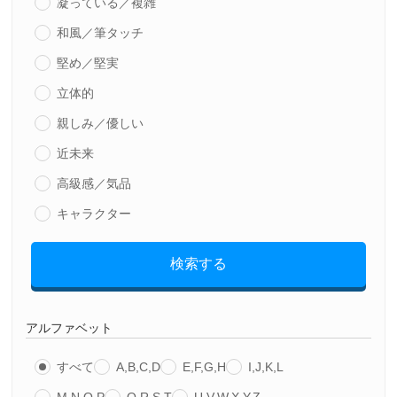
凝っている／複雑
和風／筆タッチ
堅め／堅実
立体的
親しみ／優しい
近未来
高級感／気品
キャラクター
検索する
アルファベット
すべて
A,B,C,D
E,F,G,H
I,J,K,L