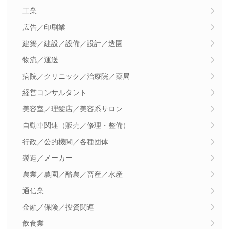
工業
広告／印刷業
建築／建設／設備／設計／造園
物流／運送
病院／クリニック／治療院／薬局
経営コンサルタント
美容室／理髪店／美容系サロン
自動車関連（販売／修理・整備）
行政／公的機関／各種団体
製造／メーカー
農業／農園／酪農／畜産／水産
通信業
金融／保険／投資関連
飲食業