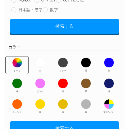
M,N,O,P
Q,R,S,T
U,V,W,X,Y,Z
日本語・漢字
数字
検索する
カラー
すべて
白
グレー
黒
青
緑
ピンク
赤
茶
紺
オレンジ
黃
金
銀
マルチカラー
検索する