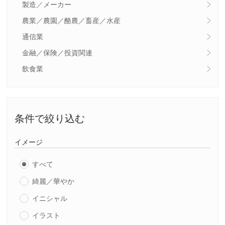
製造／メーカー
農業／農園／酪農／畜産／水産
通信業
金融／保険／投資関連
飲食業
条件で絞り込む
イメージ
すべて
綺麗／華やか
イニシャル
イラスト