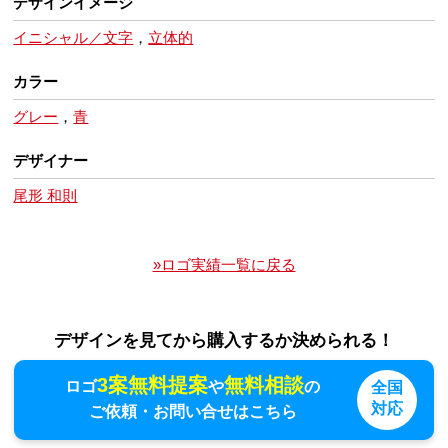
デザインイメージ
イニシャル／文字
，
立体的
カラー
グレー
，
青
デザイナー
尾形 和則
»ロゴ実績一覧に戻る
デザインを見てから購入するか決められる！
3案無料提案
無料相談
ロゴ
や
の
全国
対応
ご依頼・お問い合せはこちら