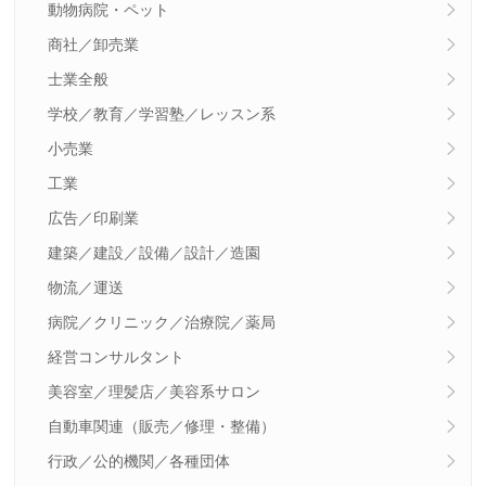
動物病院・ペット
商社／卸売業
士業全般
学校／教育／学習塾／レッスン系
小売業
工業
広告／印刷業
建築／建設／設備／設計／造園
物流／運送
病院／クリニック／治療院／薬局
経営コンサルタント
美容室／理髪店／美容系サロン
自動車関連（販売／修理・整備）
行政／公的機関／各種団体