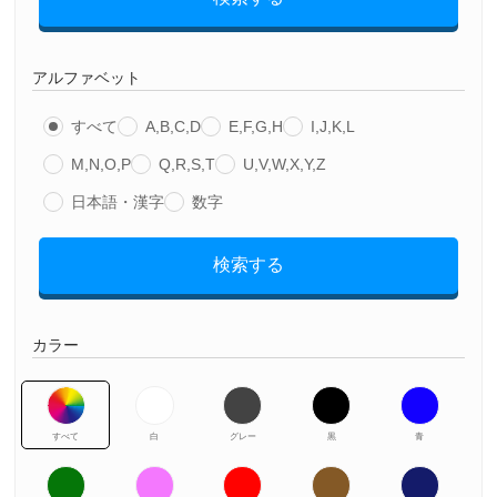
アルファベット
すべて
A,B,C,D
E,F,G,H
I,J,K,L
M,N,O,P
Q,R,S,T
U,V,W,X,Y,Z
日本語・漢字
数字
検索する
カラー
すべて
白
グレー
黒
青