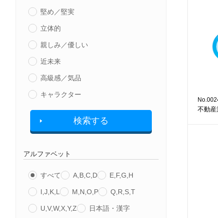
堅め／堅実
立体的
親しみ／優しい
近未来
高級感／気品
キャラクター
No.002
不動産
検索する
アルファベット
すべて
A,B,C,D
E,F,G,H
I,J,K,L
M,N,O,P
Q,R,S,T
U,V,W,X,Y,Z
日本語・漢字