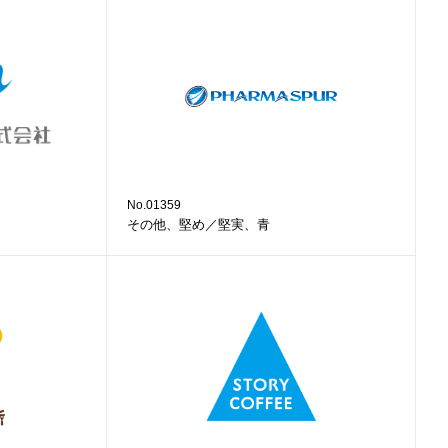
No.01359
その他、堅め／堅実、青