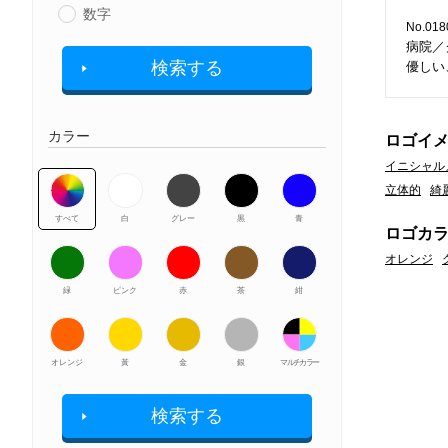
数字
No.018
病院／
検索する
優しい
カラー
ロゴイ
イニシャル
立体的
綺
すべて
白
グレー
黒
青
ロゴカ
オレンジ
緑
ピンク
赤
茶
紺
オレンジ
黃
金
銀
マルチカラー
検索する