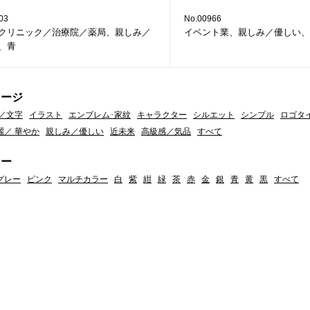
03
No.00966
クリニック／治療院／薬局、親しみ／
イベント業、親しみ／優しい、
、青
メージ
／文字
イラスト
エンブレム･家紋
キャラクター
シルエット
シンプル
ロゴタ
麗／ 華やか
親しみ／優しい
近未来
高級感／気品
すべて
ラー
グレー
ピンク
マルチカラー
白
紫
紺
緑
茶
赤
金
銀
青
黄
黒
すべて