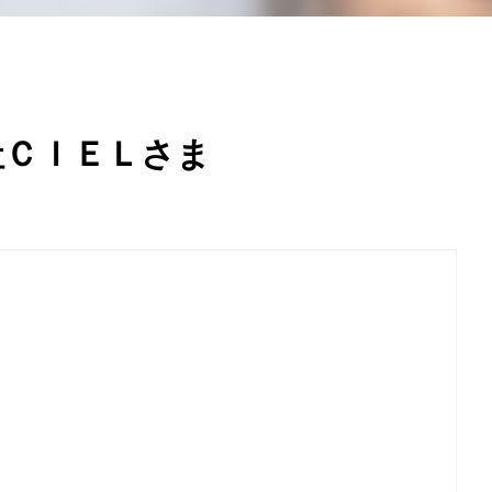
社ＣＩＥＬさま