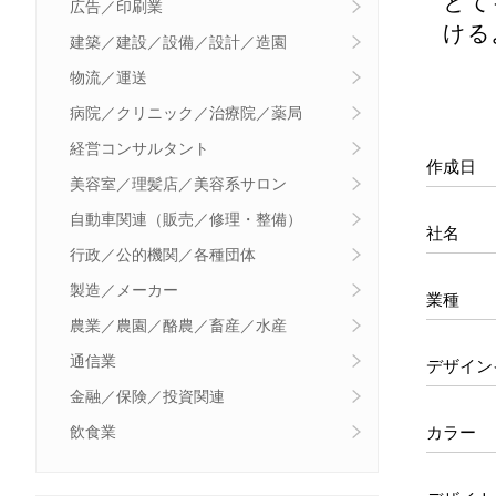
とて
広告／印刷業
ける
建築／建設／設備／設計／造園
物流／運送
病院／クリニック／治療院／薬局
経営コンサルタント
作成日
美容室／理髪店／美容系サロン
自動車関連（販売／修理・整備）
社名
行政／公的機関／各種団体
製造／メーカー
業種
農業／農園／酪農／畜産／水産
通信業
デザイン
金融／保険／投資関連
カラー
飲食業