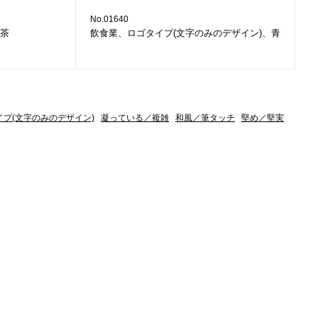
No.01640
茶
飲食業、ロゴタイプ(文字のみのデザイン)、青
イプ(文字のみのデザイン)
凝っている／複雑
和風／筆タッチ
堅め／堅実